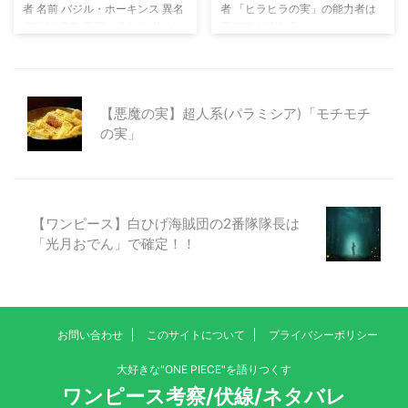
者 名前 バジル・ホーキンス 異名
者 「ヒラヒラの実」の能力者は
魔術師 肩書 最悪の世代 年齢 31
元王下七武海「ドンキホーテ・ド
歳 懸賞金 3億2000万ベリー 所属
フラミンゴ」率いるドンキホーテ
ホーキンス海賊団船長 → 百獣海
海賊団の最高幹部「ディアマン
賊団真打ち 悪魔の実 超人系「ワ
テ」 天才という言葉に弱く、謙
ラワラの実」 悪魔の実「ワラワ
虚だが乗せられやすい自信家。ド
【悪魔の実】超人系(パラミシア)「モチモチ
ラの実」の技 藁人形（ストロー
フラミンゴとのやり取りでは、毎
の実」
マン） 能力者の体の中に「藁人
回謙虚な姿勢で断るも、ドフラミ
形」を宿らせ、自身が受けたダメ
ンゴに上手く乗せられ、最終的に
ージを他者に負わせる技。 要す
ドフラミンゴの頼みを受けていま
るにホーキンスが受けた攻撃は
す。 ドフラミンゴ「ディアマン
「藁人形で呪われた第三者」がダ
テ これをお前に一任する」 ディ
【ワンピース】白ひげ海賊団の2番隊隊長は
メージを受けるという恐ろしい能
アマンテ「待ってくれ ドフィ お
「光月おでん」で確定！！
力です。 "藁人形"は部下達の分身
れにはムリだ」 ドフラミンゴ
だ "ワラワラ"の能力で 部下達 ...
「いや...お前に任せたい」 ディア
マンテ「よせ 人を天才み ...
お問い合わせ
このサイトについて
プライバシーポリシー
大好きな"ONE PIECE"を語りつくす
ワンピース考察/伏線/ネタバレ