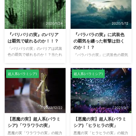
じ） 同じ能力の人間が食べたと
赤犬の「マグマグの実」は実体が
仮定 前提条件は上記の2つとしま
攻撃してくるので防ぐことができ
す。覇気が使えないとロギアが最
るが「オペオペの実」は刀で攻撃
強になる為、「武装色の覇気」が
している。結論・・・
2020/1/24
2020/5/12
使える同じ能力の人間が、悪魔の
実を食べた場合、どの悪魔の実が
『バリバリの実』のバリア
『バラバラの実』に武装色
一番強いのかランク付けしてみま
は覇気で破れるのか！！？
の覇気を纏った斬撃は効く
した。 ※武装色の覇気はクラッカ
のか！！？
「バリバリの実」のバリアは武装
ーのようにビスケットを武装色の
色の覇気で破れるのか！？当たれ
『バラバラの実』に武装色の覇気
覇気を強化するレベルになると、
ば四皇でも打ち沈めると言われて
を纏った斬撃は効くのか！！？
覇気の力が強すぎるので、 ...
いる「キングパンチ」も防ぐ「バ
武装色の覇気は「相手の体を実態
リバリの実」のバリア。
として捉えるだけ」
超人系(パラミシア)
超人系(パラミシア)
「バリバリの実」の強度は？覇気
海楼石は「能力者の能力を無効に
でもバリアは破ることができな
する」
い！！？・・・
なぜ頂上決戦でミホークがバギー
を斬撃で攻撃した時、バギーはバ
ラバラになったのか・・・
2022/12/22
2021/3/1
【悪魔の実】超人系(パラミ
【悪魔の実】超人系(パラミ
シア)「ワラワラの実」
シア)「ヒラヒラの実」
悪魔の実「ワラワラの実」の能力
悪魔の実「ヒラヒラの実」の能力