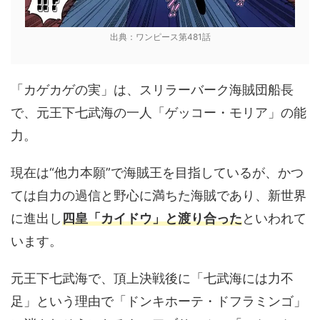
出典：ワンピース第481話
「カゲカゲの実」は、スリラーバーク海賊団船長
で、元王下七武海の一人「ゲッコー・モリア」の能
力。
現在は“他力本願”で海賊王を目指しているが、かつ
ては自力の過信と野心に満ちた海賊であり、新世界
に進出し
四皇「カイドウ」と渡り合った
といわれて
います。
元王下七武海で、頂上決戦後に「七武海には力不
足」という理由で「ドンキホーテ・ドフラミンゴ」