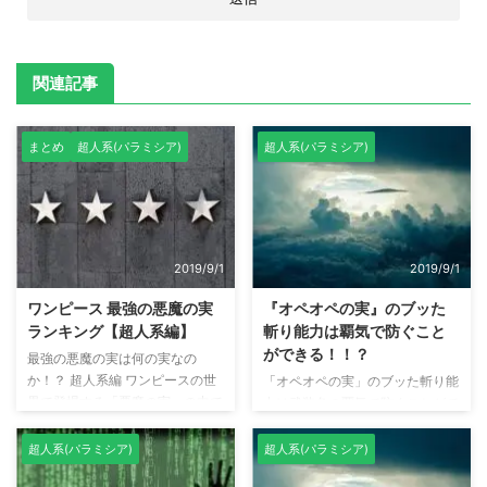
関連記事
まとめ
超人系(パラミシア)
超人系(パラミシア)
2019/9/1
2019/9/1
ワンピース 最強の悪魔の実
『オペオペの実』のブッた
ランキング【超人系編】
斬り能力は覇気で防ぐこと
ができる！！？
最強の悪魔の実は何の実なの
か！？ 超人系編 ワンピースの世
「オペオペの実」のブッた斬り能
界で登場する「悪魔の実」の中で
力は武装色の覇気で防ぐことがで
最強の実は何の実なのかを考察し
きるのか！！？武装色の覇気は
てみました。 [前提条件] 武装色
「相手の体を実体として捉える」
超人系(パラミシア)
超人系(パラミシア)
の覇気が使える（覇気の強さは同
ことのできる力。