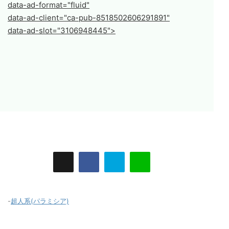
data-ad-format="fluid"
data-ad-client="ca-pub-8518502606291891"
data-ad-slot="3106948445">
-
超人系(パラミシア)