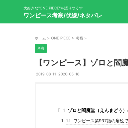
大好きな"ONE PIECE"を語りつくす
ワンピース考察/伏線/ネタバレ
ホーム
>
ONE PIECE
>
考察
>
考察
【ワンピース】ゾロと閻
2019-08-11
2020-05-18
1
ゾロと閻魔堂（えんまどう）
1.1
ワンピース第937話の扉絵