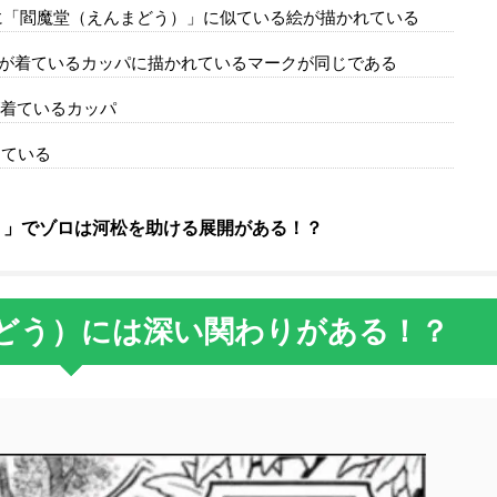
に「閻魔堂（えんまどう）」に似ている絵が描かれている
ゾロが着ているカッパに描かれているマークが同じである
が着ているカッパ
っている
）」でゾロは河松を助ける展開がある！？
どう）には深い関わりがある！？