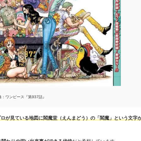
典：ワンピース『第937話』
ゾロが見ている地図に閻魔堂（えんまどう）の「閻魔」という文字