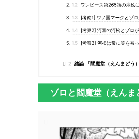
1.2
ワンピース第265話の扉絵
1.3
[考察1] ワノ国マークと
1.4
[考察2] 河童の河松とゾロ
1.5
[考察3] 河松は常に笠を被
2
結論 「閻魔堂（えんまどう
ゾロと閻魔堂（えんま