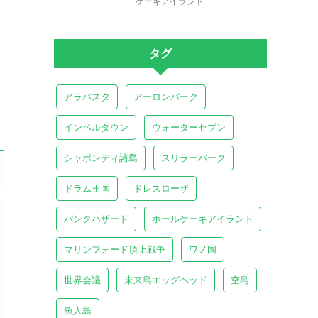
ケーキアイランド
タグ
アラバスタ
アーロンパーク
インペルダウン
ウォーターセブン
シャボンディ諸島
スリラーバーク
ドラム王国
ドレスローザ
パンクハザード
ホールケーキアイランド
マリンフォード頂上戦争
ワノ国
世界会議
未来島エッグヘッド
空島
魚人島