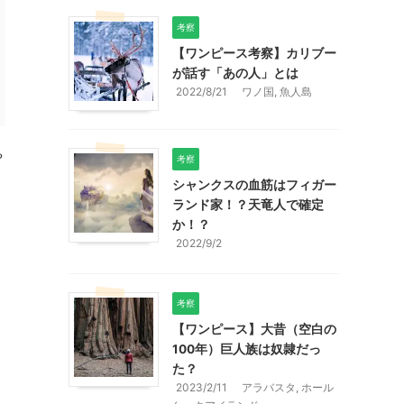
考察
【ワンピース考察】カリブー
が話す「あの人」とは
2022/8/21
ワノ国
,
魚人島
や
考察
シャンクスの血筋はフィガー
ランド家！？天竜人で確定
か！？
2022/9/2
考察
【ワンピース】大昔（空白の
100年）巨人族は奴隷だっ
た？
2023/2/11
アラバスタ
,
ホール