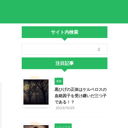
サイト内検索
注目記事
考察
黒ひげの正体はケルベロスの
血統因子を受け継いだ三つ子
である！？
2023/10/25
シャンクス