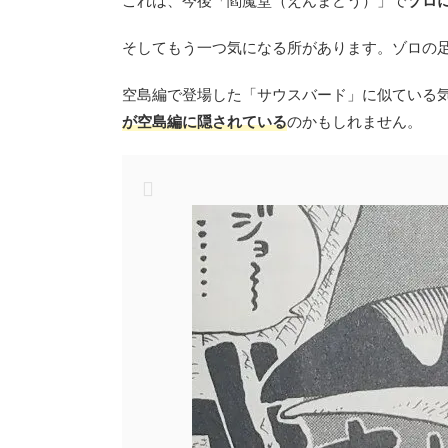
これは、今後「閻魔堂（えんまどう）」で
ゾロ
そしてもう一つ気になる所があります。ゾロの
空島編で登場した「サウスバード」に似ている
が空島編に隠されている
のかもしれません。