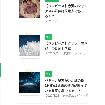
【ワンピース】赤髪のシャン
クスの正体は天竜人であ
る！？
2020/5/18
考察
【ワンピース】クザン（青キ
ジ）の目的を考察
2023/7/27
未来島エッグヘッ
ド
考察
バギーと親方がいた謎の島
(洞窟)は過去の技術が残って
いる重要な島である！？
2023/1/21
未来島エッグヘッド