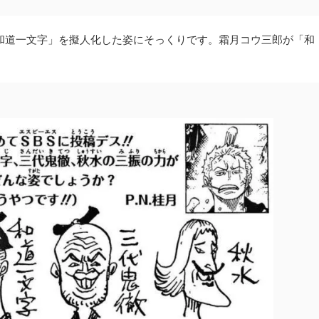
「和道一文字」を擬人化した姿にそっくりです。霜月コウ三郎が「和