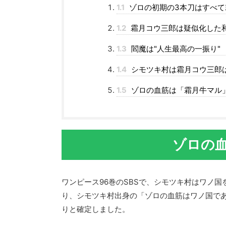
1.1
ゾロの初期の3本刀はすべて
1.2
霜月コウ三郎は疑似化した
1.3
閻魔は"人生最高の一振り"
1.4
シモツキ村は霜月コウ三郎
1.5
ゾロの血筋は「霜月牛マル
ゾロの
ワンピース96巻のSBSで、シモツキ村はワノ
り、シモツキ村出身の「ゾロの血筋はワノ国であ
りと確定しました。