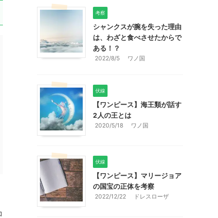
考察
シャンクスが腕を失った理由
は、わざと食べさせたからで
ある！？
2022/8/5
ワノ国
伏線
【ワンピース】海王類が話す
2人の王とは
2020/5/18
ワノ国
伏線
【ワンピース】マリージョア
の国宝の正体を考察
2022/12/22
ドレスローザ
コ