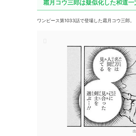
霜月コウ三郎は疑似化した和道一
ワンピース第1033話で登場した霜月コウ三郎。
出