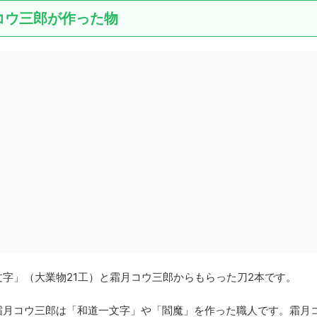
コウ三郎が作った物
字」（大業物21工）と霜月コウ三郎からもらった刀2本です。
霜月コウ三郎は「和道一文字」や「閻魔」を作った職人です。霜月