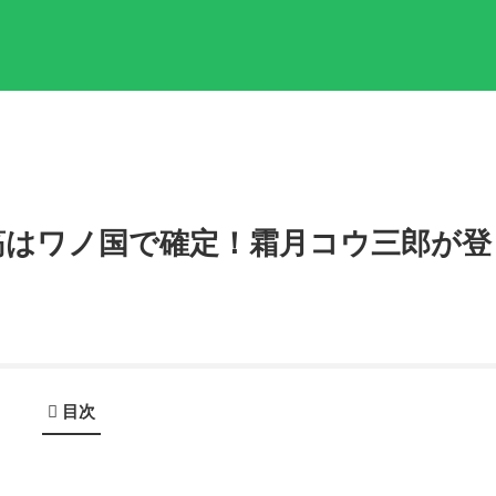
筋はワノ国で確定！霜月コウ三郎が登
目次