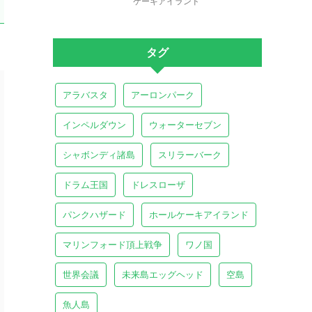
ケーキアイランド
タグ
アラバスタ
アーロンパーク
インペルダウン
ウォーターセブン
シャボンディ諸島
スリラーバーク
ドラム王国
ドレスローザ
パンクハザード
ホールケーキアイランド
マリンフォード頂上戦争
ワノ国
世界会議
未来島エッグヘッド
空島
魚人島