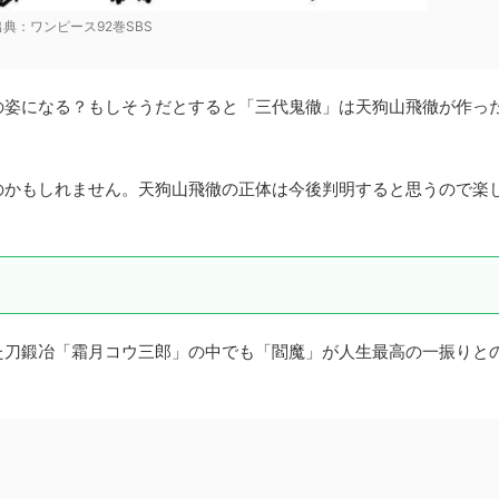
出典：ワンピース92巻SBS
の姿になる？もしそうだとすると「三代鬼徹」は天狗山飛徹が作っ
のかもしれません。天狗山飛徹の正体は今後判明すると思うので楽
た刀鍛冶「霜月コウ三郎」の中でも「閻魔」が人生最高の一振りと