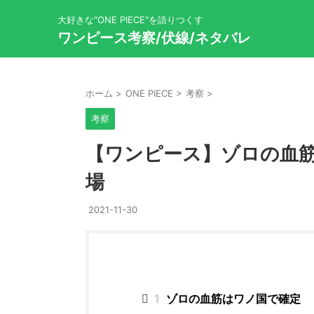
大好きな"ONE PIECE"を語りつくす
ワンピース考察/伏線/ネタバレ
ホーム
>
ONE PIECE
>
考察
>
考察
【ワンピース】ゾロの血
場
2021-11-30
1
ゾロの血筋はワノ国で確定