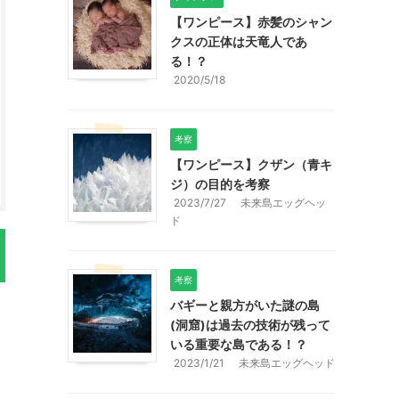
【ワンピース】赤髪のシャン
クスの正体は天竜人であ
る！？
2020/5/18
考察
【ワンピース】クザン（青キ
ジ）の目的を考察
2023/7/27
未来島エッグヘッ
ド
考察
バギーと親方がいた謎の島
(洞窟)は過去の技術が残って
いる重要な島である！？
2023/1/21
未来島エッグヘッド