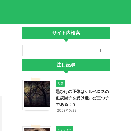
サイト内検索
注目記事
考察
黒ひげの正体はケルベロスの
血統因子を受け継いだ三つ子
である！？
2023/10/25
シャンクス