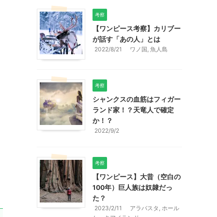
考察
【ワンピース考察】カリブー
が話す「あの人」とは
2022/8/21
ワノ国
,
魚人島
考察
シャンクスの血筋はフィガー
ランド家！？天竜人で確定
か！？
2022/9/2
考察
【ワンピース】大昔（空白の
100年）巨人族は奴隷だっ
た？
2023/2/11
アラバスタ
,
ホール