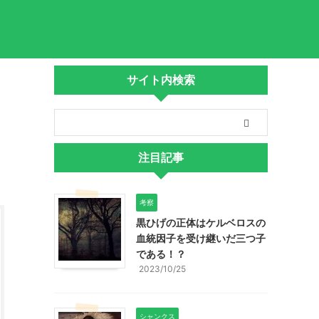
サイト内検索
注目記事
考察
黒ひげの正体はケルベロスの
血統因子を受け継いだ三つ子
である！？
2023/10/25
シャンクス