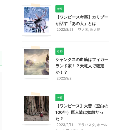
考察
【ワンピース考察】カリブー
が話す「あの人」とは
2022/8/21
ワノ国
,
魚人島
考察
シャンクスの血筋はフィガー
ランド家！？天竜人で確定
か！？
2022/9/2
考察
【ワンピース】大昔（空白の
100年）巨人族は奴隷だっ
た？
2023/2/11
アラバスタ
,
ホール