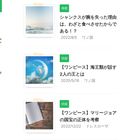
考察
シャンクスが腕を失った理由
は、わざと食べさせたからで
ある！？
2022/8/5
ワノ国
て
伏線
【ワンピース】海王類が話す
み
2人の王とは
2020/5/18
ワノ国
伏線
【ワンピース】マリージョア
の国宝の正体を考察
2022/12/22
ドレスローザ