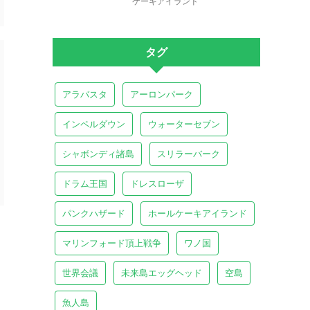
ケーキアイランド
タグ
アラバスタ
アーロンパーク
インペルダウン
ウォーターセブン
シャボンディ諸島
スリラーバーク
ドラム王国
ドレスローザ
パンクハザード
ホールケーキアイランド
マリンフォード頂上戦争
ワノ国
、
世界会議
未来島エッグヘッド
空島
魚人島