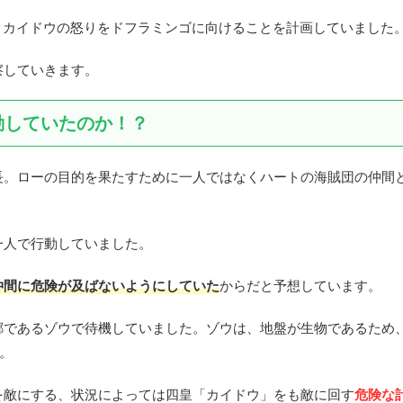
で、カイドウの怒りをドフラミンゴに向けることを計画していました
察していきます。
行動していたのか！？
長。ローの目的を果たすために一人ではなくハートの海賊団の仲間
一人で行動していました。
仲間に危険が及ばないようにしていた
からだと予想しています。
郷であるゾウで待機していました。ゾウは、地盤が生物であるため
。
を敵にする、状況によっては四皇「カイドウ」をも敵に回す
危険な