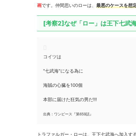
画
です。仲間思いのローは、
最悪のケースを想
[考察2]なぜ「ロー」は王下七武
コイツは
"七武海"になる為に
海賊の心臓を100個
本部に届けた狂気の男だ!!!
出典：ワンピース『第659話』
トラファルガー・ローは、王下七武海へ加入する