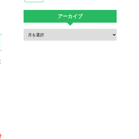
。
アーカイブ
と
、
計