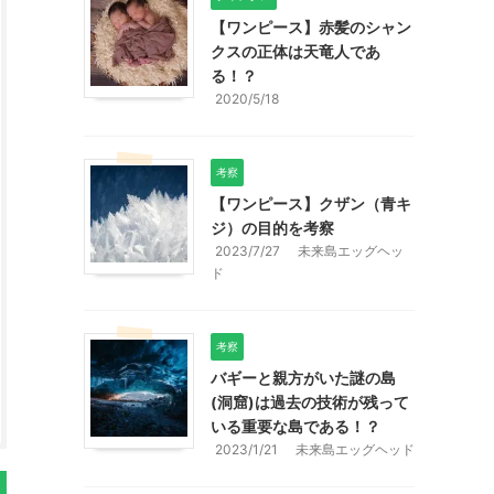
【ワンピース】赤髪のシャン
クスの正体は天竜人であ
る！？
2020/5/18
考察
【ワンピース】クザン（青キ
ジ）の目的を考察
2023/7/27
未来島エッグヘッ
ド
考察
バギーと親方がいた謎の島
(洞窟)は過去の技術が残って
いる重要な島である！？
2023/1/21
未来島エッグヘッド