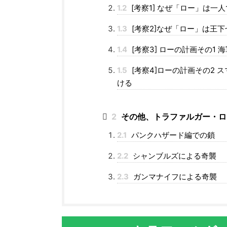
1.2
[考察1] なぜ「ロー」は一
1.3
[考察2]なぜ「ロー」は王
1.4
[考察3] ローの計画その1
1.5
[考察4]ローの計画その2
ける
2
その他、トラファルガー・ロ
2.1
パンクハザード編での鎖
2.2
シャンブルズによる奇襲
2.3
ガンマナイフによる奇襲