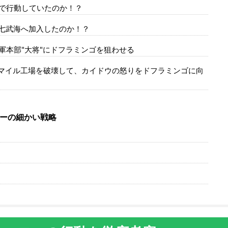
人で行動していたのか！？
下七武海へ加入したのか！？
 海軍本部"大将"にドフラミンゴを狙わせる
 スマイル工場を破壊して、カイドウの怒りをドフラミンゴに向
ーの細かい戦略