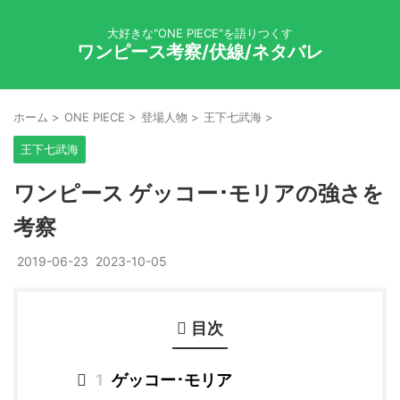
大好きな"ONE PIECE"を語りつくす
ワンピース考察/伏線/ネタバレ
ホーム
>
ONE PIECE
>
登場人物
>
王下七武海
>
王下七武海
ワンピース ゲッコー･モリアの強さを
考察
2019-06-23
2023-10-05
目次
1
ゲッコー･モリア