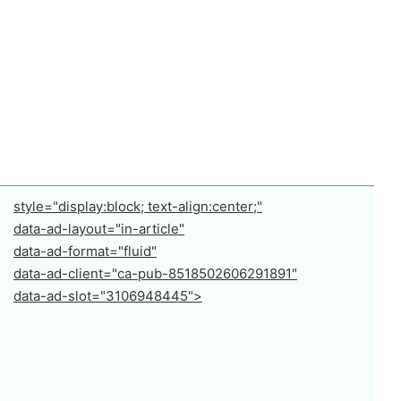
style="display:block; text-align:center;"
data-ad-layout="in-article"
data-ad-format="fluid"
data-ad-client="ca-pub-8518502606291891"
data-ad-slot="3106948445">