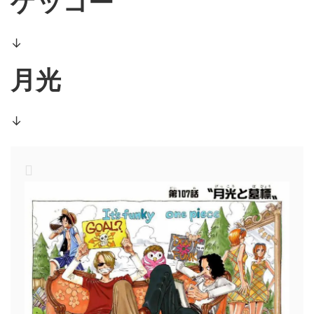
ゲッコー
↓
月光
↓