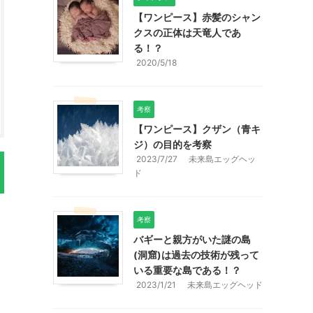
【ワンピース】赤髪のシャン
クスの正体は天竜人であ
る！？
2020/5/18
考察
【ワンピース】クザン（青キ
ジ）の目的を考察
2023/7/27
未来島エッグヘッ
ド
考察
バギーと親方がいた謎の島
(洞窟)は過去の技術が残って
いる重要な島である！？
2023/1/21
未来島エッグヘッド