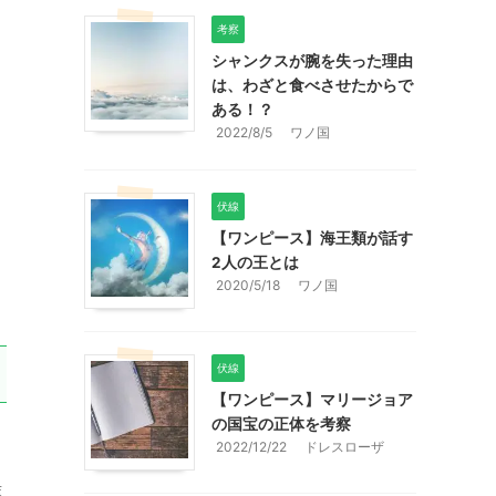
考察
シャンクスが腕を失った理由
は、わざと食べさせたからで
ある！？
2022/8/5
ワノ国
伏線
【ワンピース】海王類が話す
2人の王とは
2020/5/18
ワノ国
伏線
【ワンピース】マリージョア
の国宝の正体を考察
2022/12/22
ドレスローザ
葉