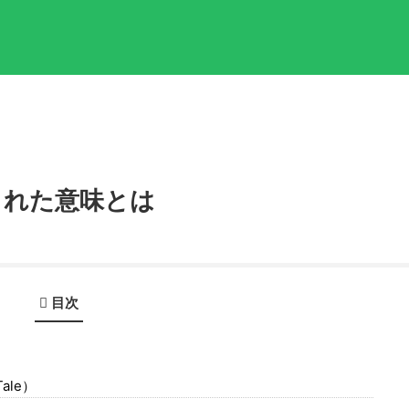
された意味とは
目次
ale）