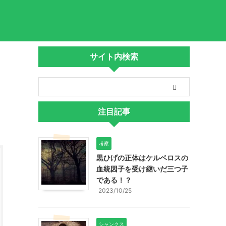
サイト内検索
注目記事
考察
黒ひげの正体はケルベロスの
血統因子を受け継いだ三つ子
である！？
2023/10/25
シャンクス