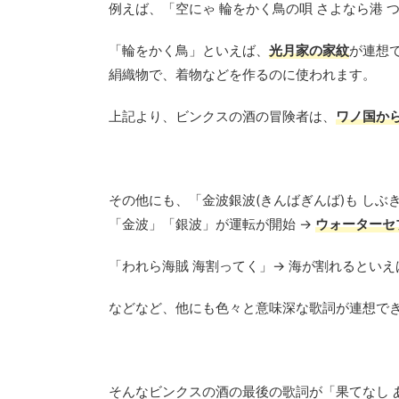
例えば、「空にゃ 輪をかく鳥の唄 さよなら港 
「輪をかく鳥」といえば、
光月家の家紋
が連想
絹織物で、着物などを作るのに使われます。
上記より、ビンクスの酒の冒険者は、
ワノ国か
その他にも、「金波銀波(きんばぎんば)も しぶきに
「金波」「銀波」が運転が開始 →
ウォーターセ
「われら海賊 海割ってく」→ 海が割れるとい
などなど、他にも色々と意味深な歌詞が連想で
そんなビンクスの酒の最後の歌詞が「果てなし 