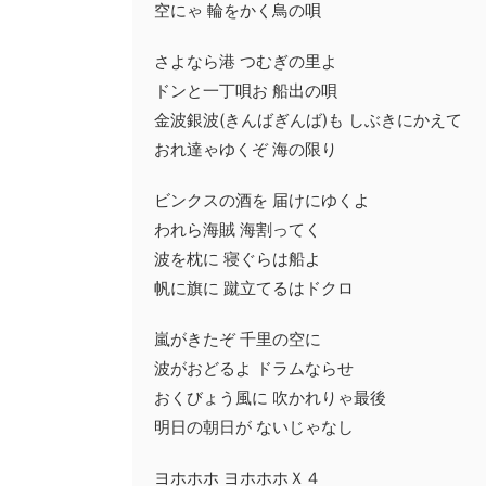
空にゃ 輪をかく鳥の唄
さよなら港 つむぎの里よ
ドンと一丁唄お 船出の唄
金波銀波(きんばぎんば)も しぶきにかえて
おれ達ゃゆくぞ 海の限り
ビンクスの酒を 届けにゆくよ
われら海賊 海割ってく
波を枕に 寝ぐらは船よ
帆に旗に 蹴立てるはドクロ
嵐がきたぞ 千里の空に
波がおどるよ ドラムならせ
おくびょう風に 吹かれりゃ最後
明日の朝日が ないじゃなし
ヨホホホ ヨホホホＸ４