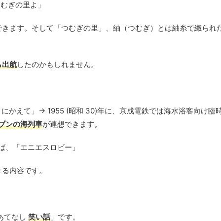
つむぎの里よ」
できます。そして「つむぎの里」、紬（つむぎ）とは紬糸で織られ
ら出航
したのかもしれません。
かえて」→ 1955 (昭和 30)年に、京成電鉄では海水浴客向け臨
ブンの海列車
が連想できます。
えば、「エニエスロビー」
きる内容です。
あてなし
笑い話
」です。