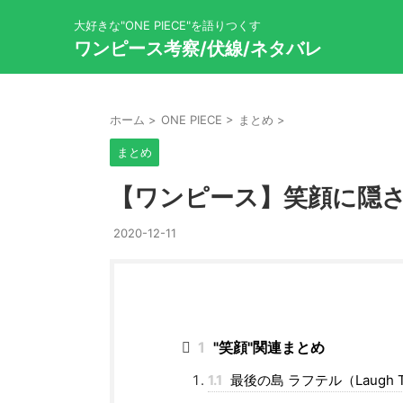
大好きな"ONE PIECE"を語りつくす
ワンピース考察/伏線/ネタバレ
ホーム
>
ONE PIECE
>
まとめ
>
まとめ
【ワンピース】笑顔に隠
2020-12-11
1
"笑顔"関連まとめ
1.1
最後の島 ラフテル（Laugh T