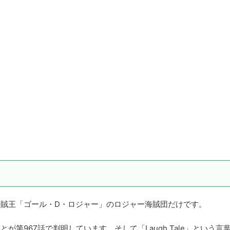
）
海賊王「ゴール・D・ロジャー」のロジャー海賊団だけです。
が第967話で判明しています。そして「Laugh Tale」という言