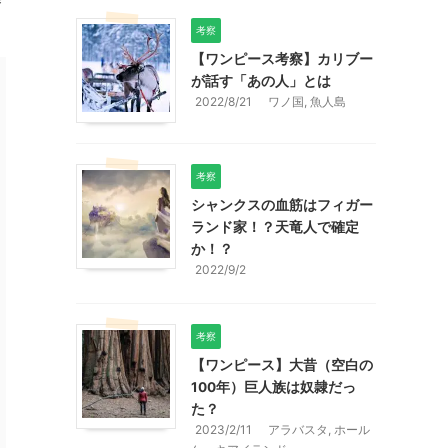
考察
【ワンピース考察】カリブー
が話す「あの人」とは
2022/8/21
ワノ国
,
魚人島
考察
シャンクスの血筋はフィガー
ランド家！？天竜人で確定
か！？
2022/9/2
考察
【ワンピース】大昔（空白の
100年）巨人族は奴隷だっ
た？
2023/2/11
アラバスタ
,
ホール