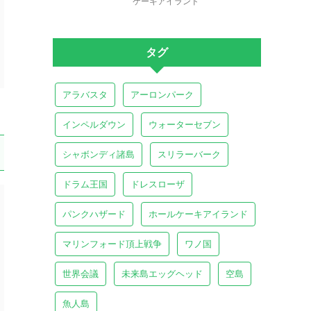
ケーキアイランド
タグ
アラバスタ
アーロンパーク
インペルダウン
ウォーターセブン
シャボンディ諸島
スリラーバーク
ドラム王国
ドレスローザ
パンクハザード
ホールケーキアイランド
マリンフォード頂上戦争
ワノ国
世界会議
未来島エッグヘッド
空島
魚人島