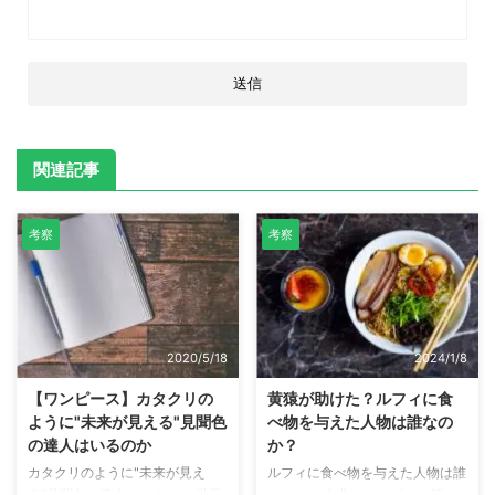
関連記事
考察
考察
2020/5/18
2024/1/8
【ワンピース】カタクリの
黄猿が助けた？ルフィに食
ように"未来が見える"見聞色
べ物を与えた人物は誰なの
の達人はいるのか
か？
カタクリのように"未来が見え
ルフィに食べ物を与えた人物は誰
る"見聞色の達人はいるのか 世界
なのか？ 出典：ワンピース第