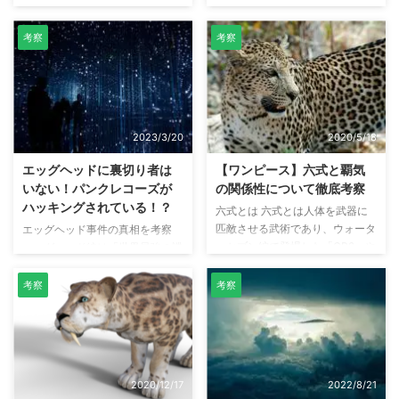
の強者には 「少し未来が見え
1103話 "ギア5"（太陽の神ニカ）
る」 という者もいる...!! そんな奴
の力を使いすぎたことで、シワシ
考察
考察
に出くわしたらどうする？ 2年の
ワ かつ ヘロヘロになっていたル
修行で さすがにその域には行け
フィは体力回復のために食料を要
まい... 手強いぞ？ 出典：ワンピ
求（ワンピース第1103話）、こ
ース第894話 海賊王の右腕と呼ば
の要求に対し、ルフィに食料を与
れる 冥王「シルバーズ・レイリ
えた人物がいます。 その場にい
2023/3/20
2020/5/18
ー」の話では、世界の強者には
たルフィの仲間は、ジェイガルシ
「少し未来が見える」という見聞
ア・サターン聖の力により身動き
エッグヘッドに裏切り者は
【ワンピース】六式と覇気
色の達人がいるようです。 「シ
が取れなくなっており、食料を与
いない！パンクレコーズが
の関係性について徹底考察
ルバーズ・レイリー」が"未来が
えることはできません。 では、
ハッキングされている！？
六式とは 六式とは人体を武器に
見える"見聞色を使えるかは明ら
誰がルフィに食料を与えたのか。
匹敵させる武術であり、ウォータ
エッグヘッド事件の真相を考察
かになっていませんが、ルフィに
ジェイガルシア・サターン聖が気
ーセブン編で登場した「CP9」や
エッグヘッド編は「世界最強の諜
対し実際に見せるのではなく、言
づかない間に、食料を与えていま
頂上決戦で頂上した海軍本部の中
報機関CP0」が「世界一の天才
葉で伝えたこ ...
す。それなりの実力 ...
将、パンクハザード編で登場した
Dr.ベガパンク」を抹殺しようと
考察
考察
「ヴェルゴ」が六式を使用してい
するところから物語が大きく動い
ました。 六式は覇気と似ている
ていきます。 この時点で、次の2
点があります。例えば鉄塊（テッ
つが疑問に残ります。 なぜベガ
カイ）は武装色の覇気、紙絵（カ
パンクの研究内容を世界政府に知
ミエ）は見聞色の覇気に近い技と
っているのか なぜCP0がベガパ
2020/12/17
2022/8/21
いえます。 本記事では、六式と
ンク抹殺の命令を受けたことを、