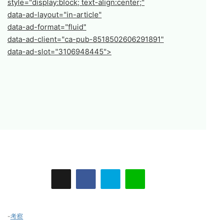
style="display:block; text-align:center;"
data-ad-layout="in-article"
data-ad-format="fluid"
data-ad-client="ca-pub-8518502606291891"
data-ad-slot="3106948445">
-
考察