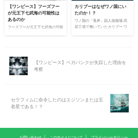
覇気の関係性について本編で描か
ベガパンクが知っていたのか 後
【ワンピース】フーズフー
カリブーはなぜワノ国にい
れたシーンを参考に考察していま
者はCP0ステューシーがベガパン
が元王下七武海の可能性は
たのか！？
す。 六式とは「覇気」を纏った
クの味方だったことで謎が解けて
あるのか
ワノ国の「兎丼」囚人採掘場 武
体技なのか！？ 「六式とは「覇
いますが、前者の謎はまだ解けて
器工場で働いていたカリブー ワ
フーズフーが元王下七武海の可能
気」を纏った体技なのか！？」と
いません。（ワンピース第1077
ンピース 第926話で濡れ髪のカリ
性はあるのか 王下七武海時代の
いう疑問ですが、ワンピース第 ...
話時点） ベガパンクはポーネグ
ブーが再登場しました。 麦わら
ジンベエを見かけたことがあると
リフの研究を誰にも話 ...
の一味が2年間の修業後に再集結
話す、百獣海賊団飛び六胞フーズ
した「シャボンディ諸島」にいた
フー。ただ、この台詞は、深読み
ルーキーです。 その後「魚人
すると「フーズフー」が元王下七
【ワンピース】ベガパンクが失踪した理由を
島」まで追いかけてきた「ヌマヌ
武海だったと読むこともできる内
考察
マの実」の能力者であるカリブ
容です。 本記事では、可能性は
ー。 そんなカリブーがワノ国で
低いと思いますが仮にフーズフー
再登場しました。 なぜワノ国の
が元王下七武海だった場合、どの
「兎丼」囚人採掘場にいたのか？
時期に王下七武海に加盟していた
ワノ国までの経緯は扉絵でしっか
のかついて考察しています。 初
セラフィムに命令したのはエジソンまたは五
り描かれていました。 魚人島の
期の王下七武海 ワンピース初期
老星である！？
後は海軍支部G-5へ 出典:ワンピ
の王下七武海は次の通りです。
ース『扉絵』 ...
名称 加盟時期 元懸賞金（年齢）
ジュラキュール・ミホーク 不明
不明（41歳→43歳） ...
お問い合わせ
このサイトについて
プライバシーポリシー