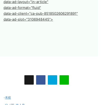
data-ad-layout="in-article"
data-ad-format="fluid"
data-ad-client="ca-pub-8518502606291891"
data-ad-slot="3106948445">
-
考察