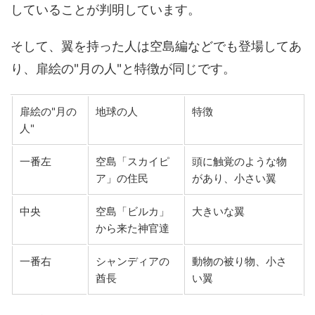
していることが判明しています。
そして、翼を持った人は空島編などでも登場してあ
り、扉絵の"月の人"と特徴が同じです。
扉絵の"月の
地球の人
特徴
人"
一番左
空島「スカイピ
頭に触覚のような物
ア」の住民
があり、小さい翼
中央
空島「ビルカ」
大きいな翼
から来た神官達
一番右
シャンディアの
動物の被り物、小さ
酋長
い翼