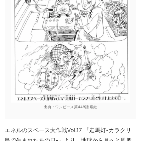
出典：ワンピース第448話 扉絵
エネルのスペース大作戦Vol.17 『走馬灯-カラクリ
島で生まれたあの日-』より、地球から月へと風船