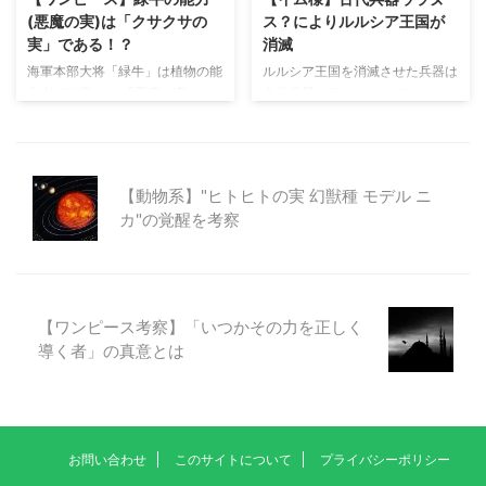
すが、黒炭家というだけで関係の
れたシーンを参考に考察していま
(悪魔の実)は「クサクサの
ス？によりルルシア王国が
ない人々が迫害を受け続けていま
す。 六式とは「覇気」を纏った
実」である！？
消滅
す。そんな、悲しい人生を送って
体技なのか！？ 「六式とは「覇
海軍本部大将「緑牛」は植物の能
ルルシア王国を消滅させた兵器は
きた黒炭家は、最後の最後まで悲
気」を纏った体技なのか！？」と
力者で確定！？ 「悪魔の実」の
古代兵器ウラヌス！？ ワンピー
しい内容で幕を閉 ...
いう疑問ですが、ワンピース第 ...
能力の名前はまだ判明していませ
ス第1060話でサボが滞在してい
んが、海軍本部大将「緑牛」の能
た"8か国革命"の一国であるルル
力は、植物系の能力者で間違いな
シア王国。 この王国がなんと一
いと思われます。 植物は緑から
瞬で消滅します。 ルルシア王国
【動物系】"ヒトヒトの実 幻獣種 モデル ニ
連想できる能力 海軍本部大将の
を消滅させた兵器については、あ
カ"の覚醒を考察
名前（※元も含む） 能力 赤犬
きらかになっていませんが、まる
（サカズキ） マグマグの実 黄猿
で「エネル」のような空からの攻
（ボルサリーノ） ピカピカの実
撃です。 ただエネルの攻撃は大
青雉（クザン） ヒエヒエの実 藤
地まで破壊できていません。 ル
虎（イッショウ） ズシズシの実
ルシア王国を消滅させた攻撃は、
【ワンピース考察】「いつかその力を正しく
緑牛 ？ 海軍本部大将の能力は、
一国を一瞬で消し去るものであり
導く者」の真意とは
通り名についている色から連想で
「エネル」の攻撃とは比べ物にな
きるようになっています。 「赤
らない威力であるのがわかりま
= マグマ」「黄 = 光」「青 =
す。 ルルシア王国を消滅させた
氷」「紫 = ...
兵器は古代兵器「ウラヌス」で ...
お問い合わせ
このサイトについて
プライバシーポリシー