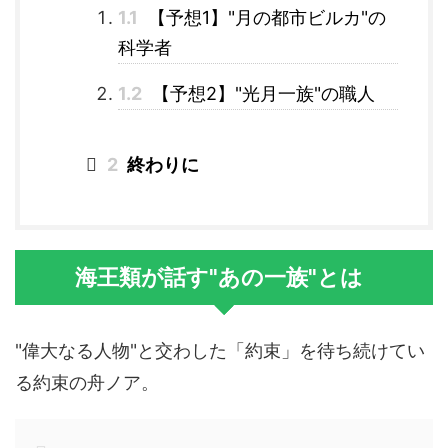
1.1
【予想1】"月の都市ビルカ"の
科学者
1.2
【予想2】"光月一族"の職人
2
終わりに
海王類が話す"あの一族"とは
"偉大なる人物"と交わした「約束」を待ち続けてい
る約束の舟ノア。