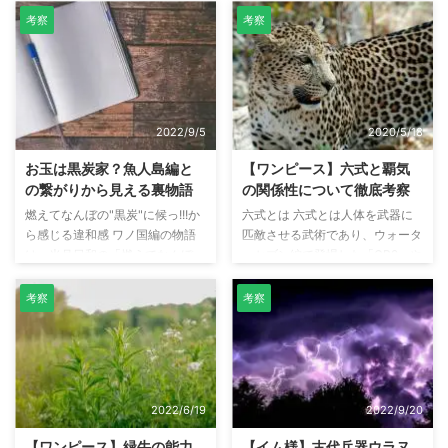
を作り、アラバスタを乗っ取ろう
対面した「傳ジロー」 「傳ジロ
考察
考察
計画していた頭の切れる男である
ー」は「全ての愚かな大人を見下
元王下七武海のサー・クロコダイ
す」が「光月おでん」だけは尊敬
ル。 アラバスタ編でルフィに敗
していました。 まだ正体が判明
れインペルダウンのレベル6にい
していない「傳ジロー」ですが、
たクロコダイルですが、ジンベエ
なぜ「全ての愚かな大人を見下
2022/9/5
2020/5/18
等と共に脱獄し頂上決戦に参戦し
す」のか、なぜ「光月おでん」を
ました。 この頂上決戦で、冷静
尊敬しているのか考察してみまし
お玉は黒炭家？魚人島編と
【ワンピース】六式と覇気
なイメージであるクロコダイルが
た。 傳ジローは「都の身なし
の繋がりから見える裏物語
の関係性について徹底考察
珍しく感情を爆発させていまし
子」 41年前の回想シーンで登場
燃えてなんぼの"黒炭"に候っ!!!か
六式とは 六式とは人体を武器に
た。 出典：ワンピース なぜクロ
した「傳ジロー」は「都の身なし
ら感じる違和感 ワノ国編の物語
匹敵させる武術であり、ウォータ
コダイルがあんなに全力で感情を
子」として紹介されています。
は、光月日和の「燃えてなんぼ
ーセブン編で登場した「CP9」や
爆発させたのか考察してみまし
「身なし子」ということは、親が
の"黒炭"に候っ!!!」という言葉で
頂上決戦で頂上した海軍本部の中
た。 序盤は冷静な ...
死亡した もしく ...
幕を閉じます。 この"黒炭"という
将、パンクハザード編で登場した
考察
考察
のは黒炭オロチのことを言ってい
「ヴェルゴ」が六式を使用してい
るのだと思いますが、この言葉違
ました。 六式は覇気と似ている
和感を感じます。（日和目線で考
点があります。例えば鉄塊（テッ
えれば、黒炭が憎いのでこの言葉
カイ）は武装色の覇気、紙絵（カ
は納得の台詞です） 黒炭家は過
ミエ）は見聞色の覇気に近い技と
2022/6/19
2022/9/20
去に過ちを犯しました。罪を犯し
いえます。 本記事では、六式と
た調本人はすでに亡くなっていま
覇気の関係性について本編で描か
【ワンピース】緑牛の能力
【イム様】古代兵器ウラヌ