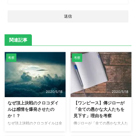
関連記事
考察
考察
2020/5/18
2020/5/18
なぜ頂上決戦のクロコダイ
【ワンピース】傳ジローが
ルは感情を爆発させたの
「全ての愚かな大人たちを
か！？
見下す」理由を考察
なぜ頂上決戦のクロコダイルは全
傳ジローが「全ての愚かな大人た
力だったのか！？ アラバスタ編
ちを見下す」理由を考察 ワンピ
で犯罪組織「バロックワークス」
ース第961話で「光月おでん」と