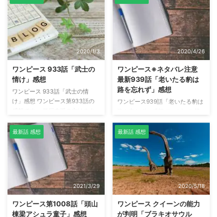
話は、マルコ対ビッグマムの戦い
にご注意ください。 ついに海賊
から始まります。 ビッグ・マム
王「ゴール・D・ロジャー」がラ
「邪魔するな～～～！！マルコォ
フテルまで辿り着いた道のりが判
～～～！！」 マルコ
明しました。 4つのロードポーネ
「・・・・・・！！おれはまだ自
グリフの在りか、そしてルフィ達
2020/1/3
2020/4/26
分の役目をわかっちゃいねェが
が冒険した「空島」や「ウォータ
お前の危険度は・・・！！あいつ
ーセブン」「魚人島」などが登
ワンピース 933話「武士の
ワンピース※ネタバレ注意
らより知ってる！！」 出典：ワ
場。 ワンピース第967話も、非常
情け」感想
最新939話「老いたる豹は
ンピース第995話 マルコの「お前
に内容の濃い回となっています。
路を忘れず」感想
ワンピース 933話「武士の情
の危険度は、あいつらより知って
シャンクスとバギーの「北極」
け」感想 ワンピース第933話の
ワンピース939話「老いたる豹は
いる」という台詞。 そして、シ
「南極」 ワンピース3巻 第19話
感想です。 単行本派の方はネタ
路を忘れず」感想 ワンピース第
ャーロット・ペロスペロ ...
で登場したシャンクスとバギーの
バレにご注意ください。 ワノ国
939話の感想です。 単行本派の方
「北極」と「 ...
の将軍オロチの悪魔の実の名前が
はネタバレにご注意ください。
最新話 感想
最新話 感想
判明 ついにワノ国の将軍“黒炭”オ
日和が20年後に飛ばされなかっ
ロチの悪魔の実の名前が判明しま
た理由が判明 日和が20年後の未
した。 ヘビヘビの実“幻獣種”モデ
来へ飛ばされなかった理由が判明
ル「ヤマタノオロチ」と予想通り
しました。 その理由は光月家の
の結果になりました。日本神話に
血を途絶えさせないためでした。
2021/3/29
2020/5/18
登場するヤマタノオロチは将軍オ
6歳で父と母を失い兄と侍は姿を
ロチと共通点があるので、将軍オ
消した事で、喋ることもできない
ワンピース第1008話「頭山
ワンピース クイーンの能力
ロチは日本神話のような結末を迎
くらい落ち込んでいた日和です
棟梁アシュラ童子」感想
が判明「ブラキオサウル