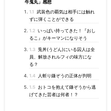
牛鬼丸」感想
1.1
武装色の覇気は相手には触れ
ずに弾くことができる
1.2
いっぱい持ってきた！『おし
るこ』がキーマンになりそう
1.3
兎丼(うどん)にいる囚人は全
員、解放されルフィの味方にな
る？
1.4
人斬り鎌ぞうの正体が判明
1.5
おトコを抱えて鎌ぞうから逃
げてきた芸者は何者！？