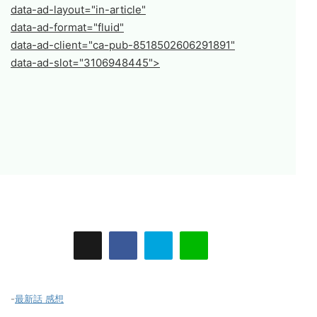
data-ad-layout="in-article"
data-ad-format="fluid"
data-ad-client="ca-pub-8518502606291891"
data-ad-slot="3106948445">
-
最新話 感想