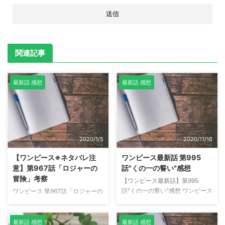
関連記事
最新話 感想
最新話 感想
2020/1/5
2020/11/16
【ワンピース※ネタバレ注
ワンピース最新話 第995
意】第967話「ロジャーの
話"くの一の誓い"感想
冒険」考察
【ワンピース最新話】第995
話"くの一の誓い"感想 ワンピース
ワンピース 第967話「ロジャーの
第995話の感想です。 ※単行本派
冒険」考察 ※ネタバレ注意 ワン
の方はネタバレにご注意くださ
ピース第967話の感想そして考察
い。 マルコ VS ビッグマム 第995
です。 ※単行本派の方はネタバレ
最新話 感想
最新話 感想