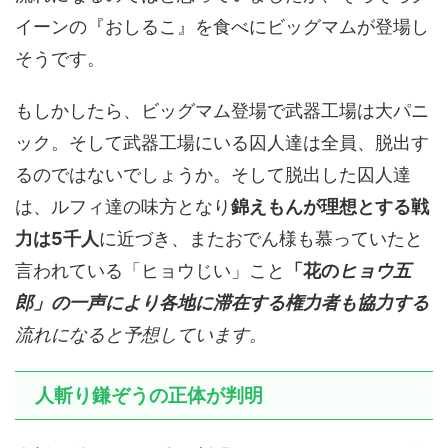
イーンの『おしるこ』を食べにビッグマムが登場し
そうです。
もしかしたら、ビッグマム登場で武器工場は大パニ
ック。そして武器工場にいる囚人達は全員、脱出す
るのではないでしょうか。そして脱出した囚人達
は、ルフィ達の味方となり
錦えもんが理想とする戦
力は5千人
に近づき、またおでん様も慕っていたと
言われている「ヒョウじい」こと
「花の
ヒョウ五
郎
」の一声により各地に滞在する権力者も協力する
流れになると予想しています。
人斬り鎌ぞうの正体が判明