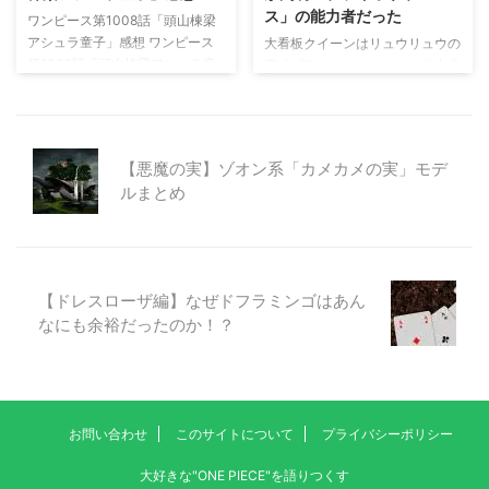
える可能性もあるかもしれませ
が、赤鞘九人男の一人である河松
ス」の能力者だった
ワンピース第1008話「頭山棟梁
ん。 https://one-piece-
により育てられ、明るい性格の河
アシュラ童子」感想 ワンピース
大看板クイーンはリュウリュウの
matsudaya.net/%e3%83 ...
松に励まされ、少しずつ笑うこと
第1008話「頭山棟梁アシュラ童
実「ブラキオサウルス」の能力者
が出来るようになったようです。
子」の感想です。 ※単行本派の方
ワンピース第945話でついに百獣
そして ...
はネタバレにご注意ください。
海賊団"大看板"クイーンの能力が
第1008話のタイトルは「アシュ
判明しました。 髪型の形や腕の
ラ童子」 第1008話のタイトルは
入れ墨のマークから「サソリの能
【悪魔の実】ゾオン系「カメカメの実」モデ
「アシュラ童子」です。 第1008
力者」である事が有力だと考えて
ルまとめ
話「頭山棟梁アシュラ童子」 第
いましたが、クイーンも恐竜の能
1007話「たぬきさん」 第1006話
力者でした。 クイーンはリュウ
「侠客"花のヒョウ五郎"」 第
リュウの実 古代種 モデル「ブラ
1005話「悪魔の子」 第1005話が
キオサウルス」の能力者だったの
「悪魔の子」でロビン、第1006
です。 ブラキオサウルスってど
【ドレスローザ編】なぜドフラミンゴはあん
話が「花のヒョウ五郎」、第
んな恐竜？ ブラキオサウルス
なにも余裕だったのか！？
1007話が「たぬきさん」でチョ
は、約1億5000万年前～約1億
ッパー、第1008話が「アシ ...
4500万年前もしくは約1億1200
万年前までの期間、当時のローラ
シ ...
お問い合わせ
このサイトについて
プライバシーポリシー
大好きな"ONE PIECE"を語りつくす