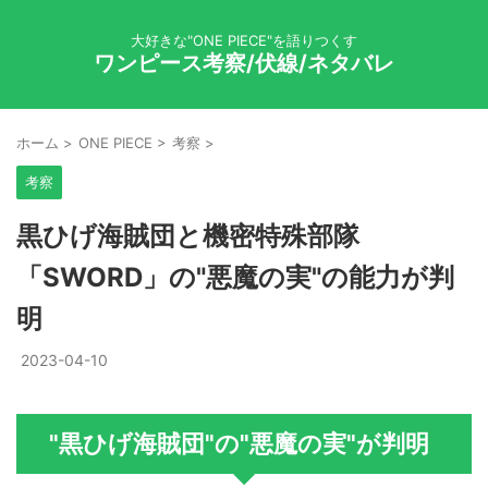
大好きな"ONE PIECE"を語りつくす
ワンピース考察/伏線/ネタバレ
ホーム
>
ONE PIECE
>
考察
>
考察
黒ひげ海賊団と機密特殊部隊
「SWORD」の"悪魔の実"の能力が判
明
2023-04-10
"黒ひげ海賊団"の"悪魔の実"が判明