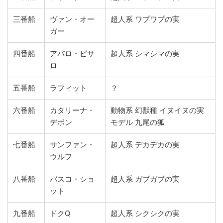
三番船
ヴァン・オー
超人系 ワプワプの実
ガー
四番船
アバロ・ピサ
超人系 シマシマの実
ロ
五番船
ラフィット
？
六番船
カタリーナ・
動物系 幻獣種 イヌイヌの実
デボン
モデル 九尾の狐
七番船
サンファン・
超人系 デカデカの実
ウルフ
八番船
バスコ・ショ
超人系 ガブガブの実
ット
九番船
ドクQ
超人系 シクシクの実