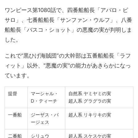
ワンピース第1080話で、四番船船長「アバロ・ピ
サロ」、七番船船長「サンファン・ウルフ」、八番
船船長「バスコ・ショット」の悪魔の実が判明しま
した。
これで“黒ひげ海賊団”の大幹部は五番船船長「ラフ
ィット」以外、"悪魔の実"の能力があきらかになっ
ています。
提督
マーシャル・
自然系 ヤミヤミの実
D・ティーチ
超人系 グラグラの実
一番船
ジーザス・バ
超人系 リキリキの実
ージェス
二番船
シリュウ
超人系 スケスケの実