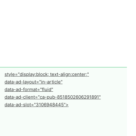
style="display:block; text-align:center;"
data-ad-layout="in-article"
data-ad-format="fluid"
data-ad-client="ca-pub-8518502606291891"
data-ad-slot="3106948445">