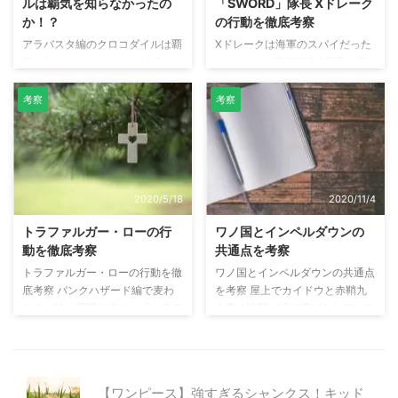
ルは覇気を知らなかったの
「SWORD」隊長 Xドレーク
王類である！ 第1004話で、モモ
つく事を除いては この"武装色"の
か！？
の行動を徹底考察
の助が急に頭を抱え"何かの声"を
覇気が この世で唯一の対抗手段
アラバスタ編のクロコダイルは覇
Xドレークは海軍のスパイだった
聞いたシーンが描かれています。
であるという事...!! ほぼ無敵にす
気を知らなかったのか？ 出典：
ワンピース第956話で最悪の世
このとき「キィィン！！」という
ら感じる "自然系（ロギア）"の能
ワンピース アラバスタ編でルフ
代の一人である「X・ドレーク」
効果音が。この「キィ ...
力者の流 ...
ィと戦うクロコダイル。当時ルフ
がなんと海軍本部機密特殊部隊
考察
考察
ィは覇気が使えなかったので、自
「SWORD（ソード）」の隊長で
然系（ロギア）「スナスナの実」
あることが判明しました。 「X・
の能力者であるクロコダイルに勝
ドレーク」が隊長である機密特殊
つことは、海楼石でもないと不可
部隊は「SWORD（ソード）」と
能だと思われました。 しかし
いう名前がついています。という
2020/5/18
2020/11/4
「スナスナの実」は水が弱点で、
ことは「SWORD（ソード）」以
水に触れると砂になれないので
外にも機密特殊部隊がありそうで
トラファルガー・ローの行
ワノ国とインペルダウンの
す。ルフィはその弱点を見抜き、
す。 SWORDは翻訳すると剣なの
動を徹底考察
共通点を考察
水と血を利用してクロコダイルを
で 「SHIELD（シールド）」= 盾
トラファルガー・ローの行動を徹
ワノ国とインペルダウンの共通点
撃破しまいた。 ただこのシーン
「ARMOR（アーマー）」= 鎧 と
底考察 パンクハザード編で麦わ
を考察 屋上でカイドウと赤鞘九
で、一つの疑問。水をもっていな
いった機密特殊部隊があるかもし
らの一味と同盟を組んだ「トラフ
人男の激闘が繰り広げられている
いルフィに蹴られるクロコダイル
れません。 本記事 ...
ァルガー・ロー」 パンクハザー
中、ルフィ達も屋上へ行こうとす
のセリフ バカな...水も無く こ ...
ド編、ドレスローザ編、ワノ国編
るも空からの移動はキングやクイ
と行動を共にしています。ローは
ーンの邪魔され断念。（※ワンピ
戦略家であり、様々な計画を立て
ース第994話時点） その結果、ル
【ワンピース】強すぎるシャンクス！キッド
て行動することが多いのが特徴で
フィ達は場内を登る選択をしてい