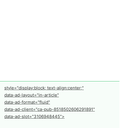
style="display:block; text-align:center;"
data-ad-layout="in-article"
data-ad-format="fluid"
data-ad-client="ca-pub-8518502606291891"
data-ad-slot="3106948445">