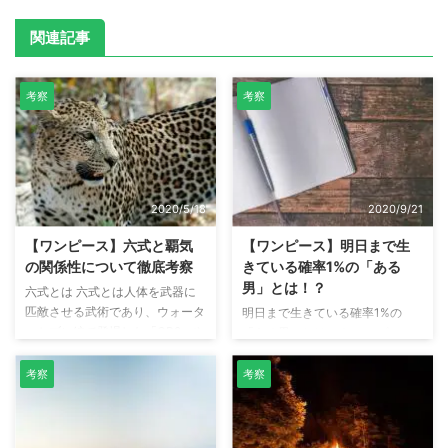
関連記事
考察
考察
2020/5/18
2020/9/21
【ワンピース】六式と覇気
【ワンピース】明日まで生
の関係性について徹底考察
きている確率1%の「ある
男」とは！？
六式とは 六式とは人体を武器に
匹敵させる武術であり、ウォータ
明日まで生きている確率1%の
ーセブン編で登場した「CP9」や
「ある男」とは！？ ワンピース
頂上決戦で頂上した海軍本部の中
第990話で、バジル・ホーキンス
将、パンクハザード編で登場した
は「ある男」が明日まで生きてい
考察
考察
「ヴェルゴ」が六式を使用してい
る確率を占っていました。そし
ました。 六式は覇気と似ている
て、その確率は1%。 その占い結
点があります。例えば鉄塊（テッ
果を聞いた、X・ドレークは「1%