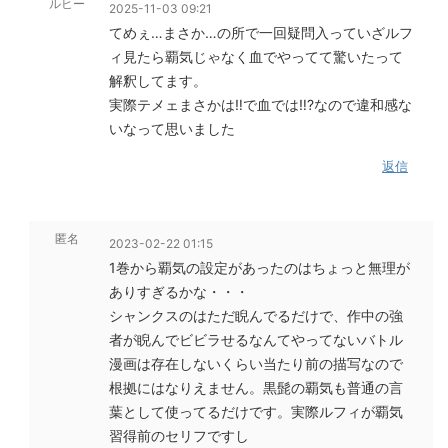
ルヒー
2025-11-03 09:21
てめぇ…まさか…の所で一回疑問入っていざルフ
ィ見たら覇気じゃなく血でやってて驚いたって
解釈してます。
実際テメェまさかは‼︎で血では‼︎?なので違和感な
いなって思いました
返信
匿名
2023-02-22 01:15
1巻から覇気の設定があったのはちょっと無理が
ありすぎるかな・・・
シャンクスのはただ睨んでるだけで、作中の強
者が睨んでビビラせるなんてやってないバトル
漫画は存在しないくらい当たり前の描写なので
根拠にはなりえません。黒髭の覇気も普通の言
葉として使ってるだけです。実際ルフィが覇気
習得前のセリフですし