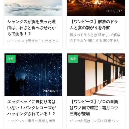
カイ）は武装色の覇気、紙絵（カ
か不憫だ」と話しています。 本
ミエ）は見聞色の覇気に近い技と
記事では、バジル・ホーキンスが
2022/8/5
2022/3/17
いえます。 本記事では、六式と
占った「ある男」とは誰なのか考
覇気の関係性について本編で描か
察しています。 [予想1：大本命]
シャンクスが腕を失った理
【ワンピース】解放のドラ
れたシーンを参考に考察していま
X・ドレーク ホーキンスが占いを
由は、わざと食べさせたか
ムと宴の繋がりを考察
す。 六式とは「覇気」を纏った
した後に、ドレークは裏切り者で
らである！？
解放のドラムとは 懐かしい"解放
体技なのか！？ 「六式とは「覇
あることがバレ、クイーンとフー
のドラム"が聞こえる 800年振り
シャンクスは近海の主にわざと左
気」を纏った体技なのか！？」と
ズ・フーに追い詰められていま
に聞く・・・・・・！！ 間違い
腕を食べさせていた！？ ワンピ
いう疑問ですが、ワンピース第 ...
す。 話の流れ的にも、ホーキン
ない そこにいるぞ ジョイボーイ
ース第1054話 シャンクスの過去
スは「お前しか考えられ ...
が・・・！！ 出典：ワンピース
回想シーンで驚くべきシーンがあ
考察
考察
第1043話 ワンピース第1043話
りました。 それは、近海の主に
で、象主（ズニーシャ）が話
食べられそうになっているとき、
す"解放のドラム"。「ドンドット
シャンクスが笑っているのです。
ット」という音がなっています。
これってシャンクス、わざと左腕
この「ドンドットット」という
を食べられたのかな？ また、こ
2023/3/20
2021/11/30
音、どこかで聞いたことがある音
の回想シーンは気になる所があり
です。それが"宴"です。 ワンピー
ます。それはシャンクスが黒いマ
エッグヘッドに裏切り者は
【ワンピース】ゾロの血筋
スでは、ほとんどのエピソード
ントを羽織っている所です。 ワ
いない！パンクレコーズが
はワノ国で確定！霜月コウ
で"宴"をしています。ルフィ
ンピース第1話のときは、黒いマ
ハッキングされている！？
三郎が登場
が"宴"を好きなので、ただやって
ントなんて羽織っていませんでし
エッグヘッド事件の真相を考察
ゾロの血筋はワノ国で確定 ワン
いるだけかと思っていましたが、
た。ただの書き間違いでコミック
エッグヘッド編は「世界最強の諜
ピース96巻のSBSで、シモツキ
重要な役割なのか ...
スでは修正される可能性が高そう