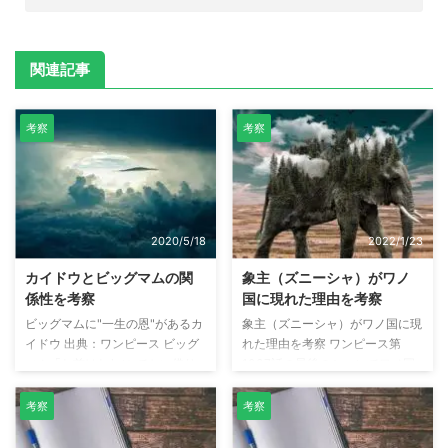
関連記事
考察
考察
2020/5/18
2022/1/23
カイドウとビッグマムの関
象主（ズニーシャ）がワノ
係性を考察
国に現れた理由を考察
ビッグマムに"一生の恩"があるカ
象主（ズニーシャ）がワノ国に現
イドウ 出典：ワンピース ビッグ
れた理由を考察 ワンピース第
マム「お前はおれに でかい借り
1037話の最後のシーンでワノ国
があるよね カイドウ」 カイドウ
に現われた象主（ズニーシャ）。
「昔の話だ！！」 ビッグマム
本記事では、象主（ズニーシャ）
考察
考察
「いや 一生の恩さ・・・」 カイ
がワノ国に現れた理由を考察して
ドウ「・・・・・・・・・！！」
います。 象主（ズニーシャ）と