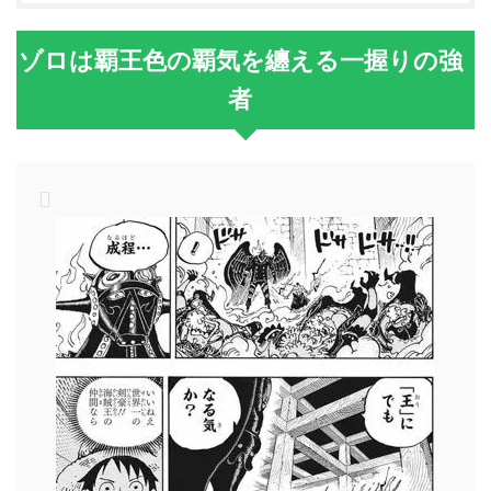
ゾロは覇王色の覇気を纏える一握りの強
者