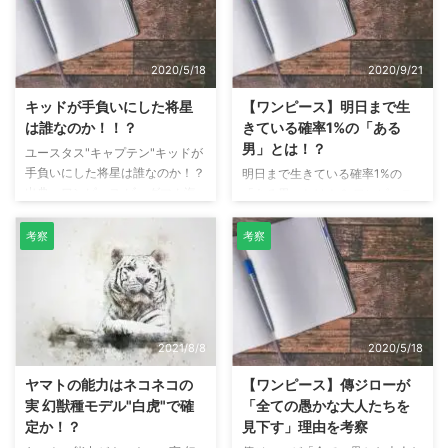
出典：ワンピース ビッグマム
は 象主（ズニーシャ）とは、
「仲良くいこうぜ 昔みたい
1000年以上生き続けている超巨
に・・・！！！」 出典：ワンピ
大なゾウの名で、象主（ズニーシ
2020/5/18
2020/9/21
ース 四皇カイドウとビッグマ
ャ）の上にはミンク族が住んでい
ム、この2人は昔からの付き合い
ます。 地盤が生物であるため、
キッドが手負いにした将星
【ワンピース】明日まで生
がある様子です。カイドウはビッ
記録指針（ログポース）ではたど
は誰なのか！！？
きている確率1%の「ある
グマムのことを"リンリン"と親し
り着けず「幻の島」として扱われ
男」とは！？
ユースタス"キャプテン"キッドが
い中のような呼び方をしていま
ています。 象主（ズニーシャ）
手負いにした将星は誰なのか！？
明日まで生きている確率1%の
す。カイドウとビッグマムの関係
は、大昔に罪を犯しただ歩く事し
出典：ワンピース ビッグマム海
「ある男」とは！？ ワンピース
性について考察してみました。 ...
かゆるされていないとのこと。 ...
賊団と戦ったのは魚人島編の前
第990話で、バジル・ホーキンス
魚人島編でのタマゴの言葉 ママ!!
は「ある男」が明日まで生きてい
考察
考察
たまごです ちょっと冷静に 数日
る確率を占っていました。そし
前にキャプテン・キッドのガキが
て、その確率は1%。 その占い結
我らが傘下の海賊船を2隻沈めや
果を聞いた、X・ドレークは「1%
がったのでボン 出典:ワンピース
か不憫だ」と話しています。 本
ルフィ達が魚人島にくる数日前に
記事では、バジル・ホーキンスが
2021/8/8
2020/5/18
キッド海賊団はビッグマム海賊団
占った「ある男」とは誰なのか考
の参加の船を沈めています。 ビ
察しています。 [予想1：大本命]
ヤマトの能力はネコネコの
【ワンピース】傳ジローが
ッグマム海賊団が傘下の船を沈め
X・ドレーク ホーキンスが占いを
実 幻獣種モデル"白虎"で確
「全ての愚かな大人たちを
られて黙っているはずはないの
した後に、ドレークは裏切り者で
定か！？
見下す」理由を考察
で、将星が出てきたという流れか
あることがバレ、クイーンとフー