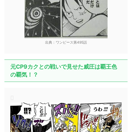
出典：ワンピース第495話
元CP9カクとの戦いで見せた威圧は覇王色
の覇気！？