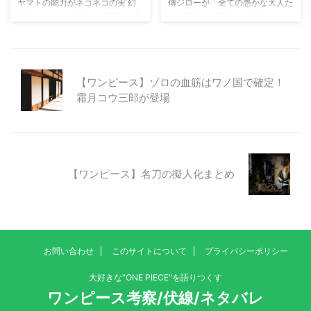
ヤマトの能力がネコネコの実 幻
傳ジローが「全ての愚かな大人た
な。 ビッグマムの首 ...
ズ・フーに追い詰められていま
獣種モデル"白虎"である理由を考
ちを見下す」理由を考察 ワンピ
す。 話の流れ的にも、ホーキン
察 ワンピース第98巻のSBSで、
ース第961話で「光月おでん」と
スは「お前しか考えられ ...
四皇カイドウが食べた「悪魔の
対面した「傳ジロー」 「傳ジロ
実」が「ウオウオの実 幻獣種 モ
ー」は「全ての愚かな大人を見下
デル 青龍」であることが判明し
す」が「光月おでん」だけは尊敬
【ワンピース】ゾロの血筋はワノ国で確定！
ました。 青龍とは、中国の伝説
していました。 まだ正体が判明
霜月コウ三郎が登場
上の神獣で四神（中国の神話にお
していない「傳ジロー」ですが、
いて、天の四方の方角を司る4体
なぜ「全ての愚かな大人を見下
の霊獣）の1つです。四神の1つが
す」のか、なぜ「光月おでん」を
登場したことで、他の四神も「悪
尊敬しているのか考察してみまし
魔の実」の幻獣種として存在して
た。 傳ジローは「都の身なし
いるのではないでしょうか。 四
子」 41年前の回想シーンで登場
【ワンピース】名刀の擬人化まとめ
神 能力者 悪魔の実 ※予想 青龍
した「傳ジロー」は「都の身なし
（せいりゅう） カイドウ ウオウ
子」として紹介されています。
オの実 幻獣種 モデル"青龍" 白虎
「身なし子」ということは、親が
（びゃっこ ...
死亡した もしく ...
お問い合わせ
このサイトについて
プライバシーポリシー
大好きな"ONE PIECE"を語りつくす
ワンピース考察/伏線/ネタバレ