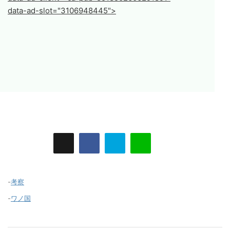
data-ad-slot="3106948445">
-
考察
-
ワノ国