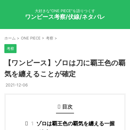
大好きな"ONE PIECE"を語りつくす
ワンピース考察/伏線/ネタバレ
ホーム
>
ONE PIECE
>
考察
>
考察
【ワンピース】ゾロは刀に覇王色の覇
気を纏えることが確定
2021-12-06
目次
1
ゾロは覇王色の覇気を纏える一握