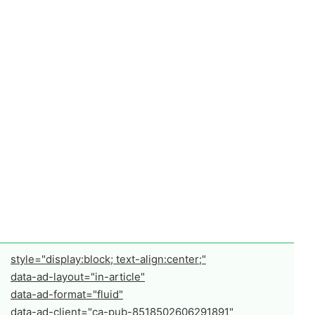
style="display:block; text-align:center;"
data-ad-layout="in-article"
data-ad-format="fluid"
data-ad-client="ca-pub-8518502606291891"