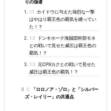
りの強者
1.1
カイドウに与えた強烈な一撃
はやはり覇王色の覇気を纏ってい
た！？
1.2
ドンキホーテ海賊団幹部モネ
との戦いで見せた威圧は覇王色の
覇気！？
1.3
元CP9カクとの戦いで見せた
威圧は覇王色の覇気！？
2
「ロロノア・ゾロ」と「シルバー
ズ・レイリー」の共通点