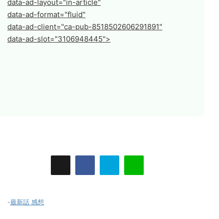
data-ad-layout="in-article"
data-ad-format="fluid"
data-ad-client="ca-pub-8518502606291891"
data-ad-slot="3106948445">
-
最新話 感想