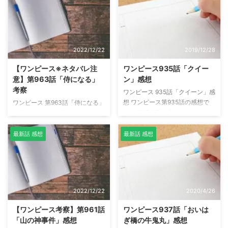
国編で登場する可能性が高いと予
海賊時代」を迎える少し前（25
想していましたが、早くもビッグ
年前）の回想シーンから始まりま
マムが登場しました。 ビッグマ
す。 ※ロジャー海賊団と光月おで
ムはルフィとゼウスが目的でワノ
んに関係する年表は以下 年表 詳
国へ乗り込んできたようですが、
細 28年前 ロジャーが不治の病に
2022/12/22
2019/12/28
今回の登場には色々疑問が残りま
かかる。クロッカスがルンバー海
す。 [疑問1]ビッグマムの余裕 ル
賊団を探すためにロジャー海賊団
【ワンピース※ネタバレ注
ワンピース935話「クイー
フィとゼウスが目的で、四皇カイ
の船医となる。 26年前 イヌアラ
意】第963話「侍になる」
ン」感想
ドウの適地に船1隻で乗り込んで
シとネコマムシがロジャー海賊団
考察
ワンピース 935話「クイーン」感
きたビッグマム。ホールケーキア
に「ゾウ」の「ロード歴史の本
想 ワンピース第935話の感想で
ワンピース 第963話「侍になる」
イランドの守備もあるので、全戦
文」を見せる 25年前 ロジャー海
す。 単行本派の方はネタバレに
考察 ※ネタバレ注意 ワンピース
力を使えないのは分 ...
...
ご注意ください。 海楼石の手錠
第963話の感想そして考察です。
の鍵を入手＆クイーン登場 遂に
※単行本派の方はネタバレにご注
最新話 感想
最新話 感想
海楼石を鍵を「赤鞘9人男」の一
意ください。 光月家とミンク族
人である雷ぞうが入手することに
は固い契りを交わした兄弟分 数
成功しました。 ルフィはヒョウ
百年前、ミンク族と「ワノ国」光
じいを助けるために、サソリのス
月家の侍達は固い契りを交わし兄
マイルである"真打ち"ダイフゴー
弟分のようです。 どちらかに何
2022/12/22
2020/4/26
を、海楼石の手錠がついた状態に
かが 起きた時 必ずかけつけ共に
も関わらず撃破。ルフィが強いの
戦う それがいつかはわからぬ
【ワンピース考察】第961話
ワンピース937話「おいは
か、ダイフゴーが弱いのか分かり
が...... 我々は...... ........................ 出
「山の神事件」感想
ぎ橋の牛鬼丸」感想
ませんが、一応"真打ち"の名前が
典：ワンピース第963話 ミンク族