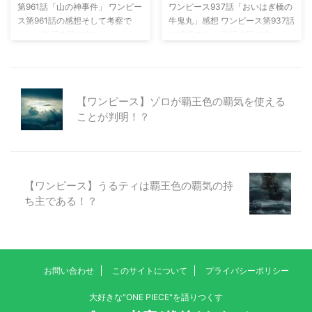
第961話「山の神事件」 ワンピー
ワンピース937話「おいはぎ橋の
ついているで、前者だと考えられ
が光月家の家紋を見ながら話して
ス第961話の感想そして考察で
牛鬼丸」感想 ワンピース第937話
ます。 そしてクイーン登場。ル
いた台詞です。 非 ...
す。 ※単行本派の方はネタバレに
の感想です。 単行本派の方はネ
フィとヒョウじいは捕 ...
ご注意ください。 巨大な"山の
タバレにご注意ください。 武装
神"が都を襲う 錦えもんが盗ん
色の覇気は相手には触れずに弾く
だ"白猪"を奪い返すために、"山
ことができる 前回同様に「大相
の神"と呼ばれる巨大な猪が村を
撲インフェルノ」で戦うルフィ。
【ワンピース】ゾロが覇王色の覇気を使える
襲い、その大きさは、まるで山の
ホールケーキアイランドでは、少
ことが判明！？
ような大きさで次々に人が家ごと
し先の未来が見れる見聞色の達人
食べられてきます。 "山の神"が人
である「シャーロット・カタク
里に下りてくる時は、唯一子供を
リ」との闘いで見聞色の覇気を上
攫われた時のようで、遥か昔にも
達させていました。 「大相撲イ
同じような事件が起きていたが、
ンフェルノ」では、武装色の覇気
【ワンピース】うるティは覇王色の覇気の持
単なる迷信と思う物達も多いらし
を上達させようとしています。
ち主である！？
い。 お祓い師のような人物曰
武装色の覇気をレイリーに教えて
く、小さな"白猪”を探し出して山
もらった時、レイリーはゾウには
へ返さなければ都は ...
触れずに武装色の覇気で倒 ...
お問い合わせ
このサイトについて
プライバシーポリシー
大好きな"ONE PIECE"を語りつくす