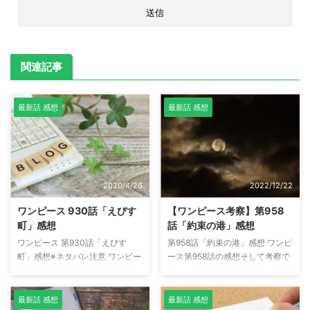
関連記事
最新話 感想
最新話 感想
2020/4/26
2022/12/22
ワンピース 930話「えびす
【ワンピース考察】第958
町」感想
話「約束の港」感想
ワンピース 第930話「えびす
第958話「約束の港」感想 ワンピ
町」感想※ネタバレ注意 ワンピー
ース第958話の感想そして考察で
ス第930話の感想です。 単行本
す。 ※単行本派の方はネタバレに
派の方はネタバレにご注意くださ
ご注意ください。 20年以上 先の
い。 早くもビッグマム登場 ワノ
未来 とは 第958話は「世界が大
最新話 感想
最新話 感想