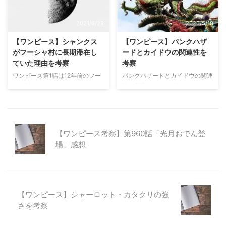
ット」という音がなっています。
ジンベエがこの本を燃やします。
この「ドンドットット」という
燃やされた本からはルフィとナミ
2021/6/28
2020/5/18
音、どこかで聞いたことがある音
を含む沢山の生物が出てきまし
です。それが"宴"です。 ワンピー
た。本を燃やした後にすぐビッグ
【ワンピース】シャンクス
【ワンピース】パンクハザ
スでは、ほとんどのエピソード
マム側の警備が現れたので、ほと
がフーシャ村に長期滞在し
ードとカイドウの関連性を
で"宴"をしています。ルフィ
んどの生物は再度捕まっている可
ていた理由を考察
考察
が"宴"を好きなので、ただやって
能性が高そうですが、一部の実力
ワンピース第1話は12年前のフー
パンクハザードとカイドウの関連
いるだけかと思っていましたが、
者は逃げ出した可能性が高いと予
シャ村からはじまります。 この
性を考察 パンクハザードは
重要な役割なのか ...
想しています。 ビッグマム「こ
当時から四皇だったかは不明です
元々、政府の科学者「ベガパン
の図書館の本には世界中の珍しい
が、四皇 赤髪のシャンクスが最
ク」の研究施設です。 ここは
生物達が封印されてんだ!!」 ...
弱の海と呼ばれる“東の海(イース
元々政府の科学者 ベガパンクの
トブルー)”にあるフーシャ村を拠
実験施設で "兵器" "薬物"の開発
【ワンピース考察】第960話「光月おでん登
点として長期滞在していました。
と実験が 繰り返されていた場所
場」感想
この村を拠点に旅をして もう1年
だ 島にゃあ監獄代わりに 一部の
以上たつからな 出典：ワンピー
囚人達が連れてこられて モルモ
ス第1話 また、白ひげとシャンク
ットの様に「人体実験」されてい
スの会話の中で「おめェ程の男
たらしい......!! 出典：ワンピース
が"東の海"で腕1本落として帰っ
第664話 本記事では、パンクハザ
【ワンピース】シャーロット・カタクリの強
て来た時ァ・・・誰もが驚いたも
ードとカイドウの関連性について
さを考察
んだ」（ワンピース 45巻）と話
考察しています。 パンクハザー
しているシーンがあるので、12年
ド入口のマークはカイドウを表し