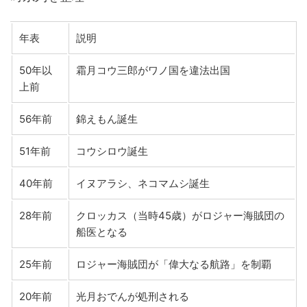
年表
説明
50年以
霜月コウ三郎がワノ国を違法出国
上前
56年前
錦えもん誕生
51年前
コウシロウ誕生
40年前
イヌアラシ、ネコマムシ誕生
28年前
クロッカス（当時45歳）がロジャー海賊団の
船医となる
25年前
ロジャー海賊団が「偉大なる航路」を制覇
20年前
光月おでんが処刑される