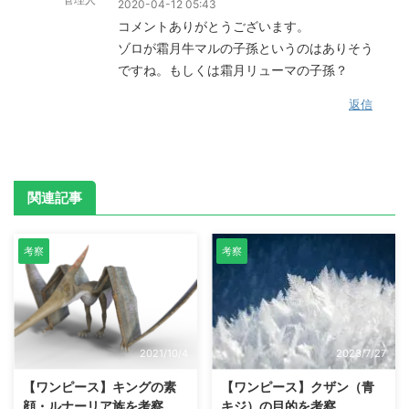
2020-04-12 05:43
コメントありがとうございます。
ゾロが霜月牛マルの子孫というのはありそう
ですね。もしくは霜月リューマの子孫？
返信
関連記事
考察
考察
2021/10/4
2023/7/27
【ワンピース】キングの素
【ワンピース】クザン（青
顔・ルナーリア族を考察
キジ）の目的を考察