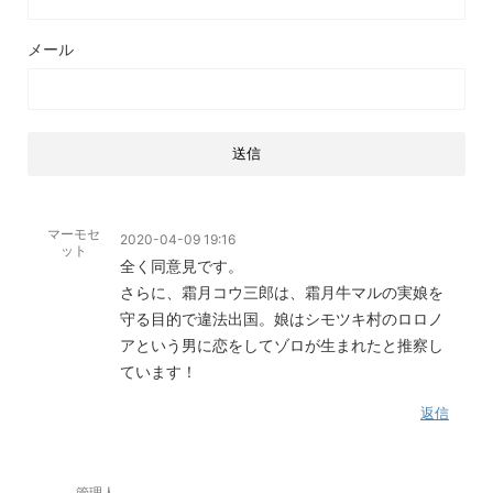
メール
マーモセ
2020-04-09 19:16
ット
全く同意見です。
さらに、霜月コウ三郎は、霜月牛マルの実娘を
守る目的で違法出国。娘はシモツキ村のロロノ
アという男に恋をしてゾロが生まれたと推察し
ています！
返信
管理人