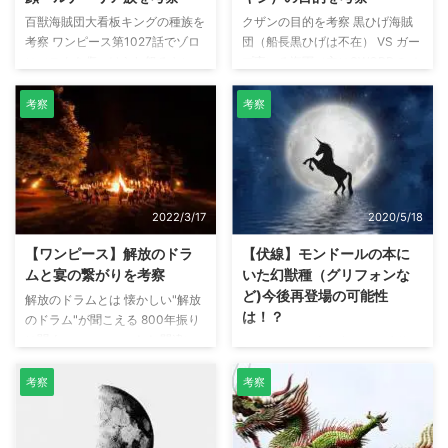
百獣海賊団大看板キングの種族を
クザンの目的を考察 黒ひげ海賊
考察 ワンピース第1027話でゾロ
団（船長黒ひげは不在） VS ガー
にマスクを傷つけられ怒るキン
プ率いる海軍（主にSWORDのメ
グ。百獣海賊団の船員は「誰も素
ンバー）の戦いは、コビーの救出
顔を見たことがない」と話してお
には成功するものの、ガープがク
考察
考察
り、キングは素顔を隠しているよ
ザンに氷漬けにされるという結果
うです。 本記事では、百獣海賊
で幕を閉じました。 海軍時代は
団大看板キングの素顔・種族につ
ガープを慕い、ガープの愛弟子だ
いて考察しています。 キングの
ったクザンですが、海賊島ハチノ
種族は絶滅したルナーリア族 白
スでの戦いでは、手を抜くようす
2022/3/17
2020/5/18
ひげの話では、現在 聖地マリー
はなく、最終的にはガープを氷漬
ジョアがある場所（赤い土の大陸
けにしています。 ただ「ガープ
【ワンピース】解放のドラ
【伏線】モンドールの本に
の上）には「神の国」が存在して
さん」といまだに呼んでいること
ムと宴の繋がりを考察
いた幻獣種（グリフォンな
いたとのこと。 そして「神の
から、ガープを尊敬しているのは
ど)今後再登場の可能性
解放のドラムとは 懐かしい"解放
国」には絶滅したキングの種族が
変わっていないようにも感じま
は！？
のドラム"が聞こえる 800年振り
住んでいたことが、マルコとキン
す。 本記事では、尊敬するガー
に聞く・・・・・・！！ 間違い
モンドールの本の中にいた生物
グの会話、サンジとクイーンの会
プを倒してまで、クザンは何 ...
ない そこにいるぞ ジョイボーイ
ホールケーキアイランド編でビッ
...
が・・・！！ 出典：ワンピース
グマムの子供である「モンドー
考察
考察
第1043話 ワンピース第1043話
ル」の能力により本の中に閉じ込
で、象主（ズニーシャ）が話
められていた様々な生物。 第851
す"解放のドラム"。「ドンドット
話でルフィとナミを助けるために