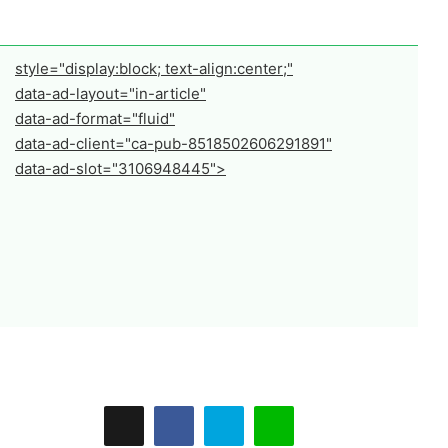
style="display:block; text-align:center;"
data-ad-layout="in-article"
data-ad-format="fluid"
data-ad-client="ca-pub-8518502606291891"
data-ad-slot="3106948445">