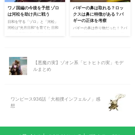
ム、この2人は昔からの付き合い
しています。 【予想】鬼ヶ島か
ワノ国編の今後を予想 ゾロ
バギーの鼻は取れる？ロッ
がある様子です。カイドウはビッ
ら落下したルフィを助けたのは海
は河松を助け共に戦う
クスは鼻に特徴がある？バ
グマムのことを"リンリン"と親し
王類である！ 第1004話で、モモ
ギーの正体を考察
日和を守る「ゾロ」と「河松」
い中のような呼び方をしていま
の助が急に頭を抱え"何かの声"を
河松は"光月日和"を育てた 日和
バギーの鼻は作り物だった！？バ
す。カイドウとビッグマムの関係
聞いたシーンが描かれています。
は、光月家の血を途絶えさせない
ギーの正体を考察 ワンピース第
性について考察してみました。 ...
このとき「キィィン！！」という
為に、モモの助達とは違い20年
1095話の扉絵で、なんとバギー
効果音が。この「キィ ...
後に送られなかった事がワンピー
のトレードマークである鼻が取れ
ス第939話で判明しています。 当
ています。 このシーンで考えら
時6歳だった日和は、父と母を失
れるのは2パターン。 バギーは
【悪魔の実】ゾオン系「ヒトヒトの実」モデ
い兄と侍は姿を消したことで、喋
「バラバラの実」の能力者です。
ルまとめ
ることもできないくらい落ち込ん
そのため、鼻が取れてもなんら不
でいました。 そんな日和は、赤
思議ではありません。 ただ、な
鞘九人男の一人である河松により
ぜバギーがリスザルに鼻を奪われ
育てられ、そして明るい性格の河
る扉絵を掲載したのか。 「バラ
松に励まされ、少しずつ笑うこと
バラの実」で取れたのではなく、
ワンピース936話「大相撲インフェルノ」感
が出来るようになっていきまし
トレードマークの鼻は作り物 =
想
た。 ただ日和が13歳の時、河松
本物の鼻を隠すためのカモフラー
は捕まってしまい、兎丼（うど
ジュ = 本物の鼻を見られると不
ん）にある武器工場の牢屋に ...
都合 バギーは海賊王のクルーだ
ったことを隠していた バ ...