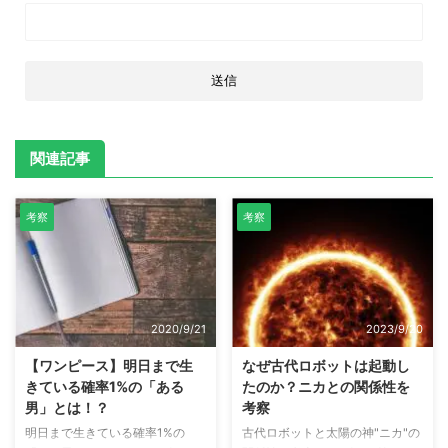
関連記事
考察
考察
2020/9/21
2023/9/20
【ワンピース】明日まで生
なぜ古代ロボットは起動し
きている確率1%の「ある
たのか？ニカとの関係性を
男」とは！？
考察
明日まで生きている確率1%の
古代ロボットと太陽の神"ニカ"の