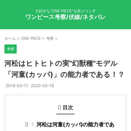
大好きな"ONE PIECE"を語りつくす
ワンピース考察/伏線/ネタバレ
ホーム
>
ONE PIECE
>
考察
>
考察
河松はヒトヒトの実"幻獣種"モデル
「河童(カッパ)」の能力者である！？
2019-03-17
2020-05-18
目次
1
河松は河童(カッパ)の能力者であ