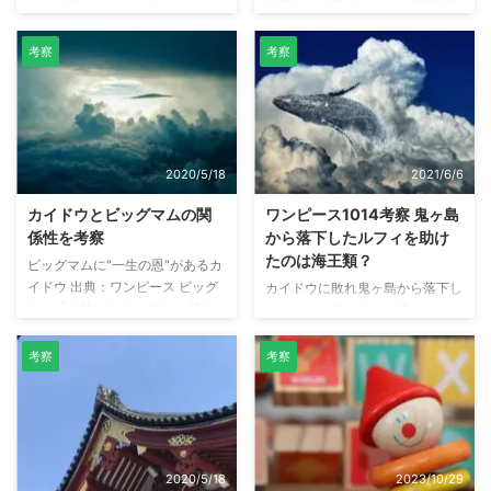
「ある男」とは！？ ワンピース
関係性を考察 ワンピース第1092
第990話で、バジル・ホーキンス
話の最後のシーン。ルフィが太陽
は「ある男」が明日まで生きてい
の神"ニカ"の姿になり、海軍大将
考察
考察
る確率を占っていました。そし
黄猿を捕まえたところで、エッグ
て、その確率は1%。 その占い結
ヘッドに眠る古代ロボットが起
果を聞いた、X・ドレークは「1%
動？（目が光る）しています。
か不憫だ」と話しています。 本
なぜ、このタイミングで古代ロボ
記事では、バジル・ホーキンスが
ットの目が光ったのでしょうか。
2020/5/18
2021/6/6
占った「ある男」とは誰なのか考
太陽の神"ニカ"が関係している？
察しています。 [予想1：大本命]
本記事では、900年前に作られた
カイドウとビッグマムの関
ワンピース1014考察 鬼ヶ島
X・ドレーク ホーキンスが占いを
機械兵（古代ロボット）と太陽の
係性を考察
から落下したルフィを助け
した後に、ドレークは裏切り者で
神"ニカ"の関係性について考察し
たのは海王類？
ビッグマムに"一生の恩"があるカ
あることがバレ、クイーンとフー
ています。 古代ロボットを動か
イドウ 出典：ワンピース ビッグ
カイドウに敗れ鬼ヶ島から落下し
ズ・フーに追い詰められていま
すには、古代エネルギーが必要
マム「お前はおれに でかい借り
たルフィを助けるのは誰なのか？
す。 話の流れ的にも、ホーキン
200年前に聖地マリージョアを襲
があるよね カイドウ」 カイドウ
ワンピース第1014話でカイドウ
スは「お前しか考えられ ...
った謎のロボッ ...
「昔の話だ！！」 ビッグマム
に敗れたルフィは気絶状態で鬼ヶ
考察
考察
「いや 一生の恩さ・・・」 カイ
島から落下。カイドウの能力で空
ドウ「・・・・・・・・・！！」
を飛んでいる鬼ヶ島の下は海で
出典：ワンピース ビッグマム
す。能力者であるルフィが海に落
「仲良くいこうぜ 昔みたい
ちたら助かりません。 本記事で
に・・・！！！」 出典：ワンピ
は、鬼ヶ島から落下したルフィを
2020/5/18
2023/10/29
ース 四皇カイドウとビッグマ
助けたのは誰なのかについて考察