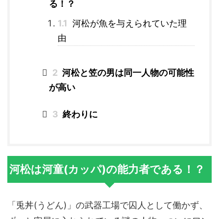
る！？
1.1
河松が魚を与えられていた理
由
2
河松と笠の男は同一人物の可能性
が高い
3
終わりに
河松は河童(カッパ)の能力者である！？
「兎丼(うどん)」の武器工場で囚人として働かず、