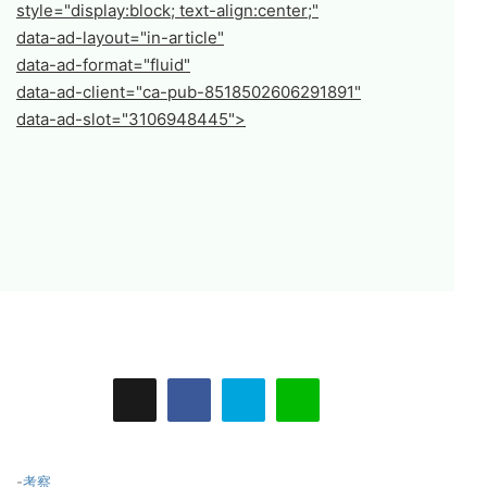
style="display:block; text-align:center;"
data-ad-layout="in-article"
data-ad-format="fluid"
data-ad-client="ca-pub-8518502606291891"
data-ad-slot="3106948445">
-
考察