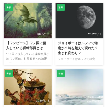
考察
考察
2020/11/6
2022/3/17
【ワンピース】ワノ国に侵
ジョイボーイはルフィで確
入している諜報部員とは
定か？時を超えて現れた？
生まれ変わり？
ワノ国に侵入している諜報部員と
は ワノ国は、世界政府への加盟
ジョイボーイはルフィで確定
を拒んでいるものの、 現状は大
か！？ 懐かしい"解放のドラム"が
きな動きは見せていない。 だ
聞こえる 800年振りに聞
が、もし戦力を蓄え、決起する為
く・・・・・・！！ 間違いない
考察
考察
の準備を しているのだとすれ
そこにいるぞ ジョイボーイ
ば、世界で唯一 世界政府を脅か
が・・・！！ 帰って来た！！！
す一大勢力になりうる。 世界政
出典：ワンピース第1043話 ワン
府側もこれを危惧して、諜報部員
ピース第1043話で、象主（ズニ
を送るなど の工作を行っている
ーシャ）がジョイボーイが帰って
2020/5/18
2021/12/30
が、大きな成果は得られていな
来たことを確信していました。
い。 出典：ONE PIECE
そして、そこには「ニカ」と笑う