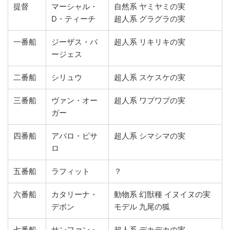
提督
マーシャル・
自然系 ヤミヤミの実
D・ティーチ
超人系 グラグラの実
一番船
ジーザス・バ
超人系 リキリキの実
ージェス
二番船
シリュウ
超人系 スケスケの実
三番船
ヴァン・オー
超人系 ワプワプの実
ガー
四番船
アバロ・ピサ
超人系 シマシマの実
ロ
五番船
ラフィット
？
六番船
カタリーナ・
動物系 幻獣種 イヌイヌの実
デボン
モデル 九尾の狐
七番船
サンファン・
超人系 デカデカの実