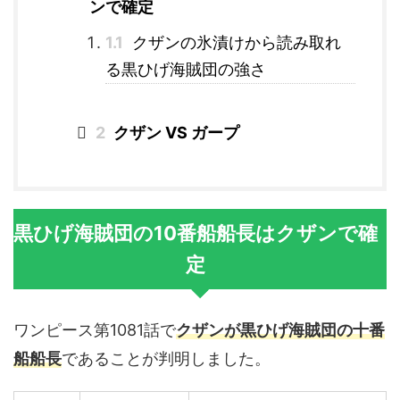
ンで確定
1.1
クザンの氷漬けから読み取れ
る黒ひげ海賊団の強さ
2
クザン VS ガープ
黒ひげ海賊団の10番船船長はクザンで確
定
ワンピース第1081話で
クザンが黒ひげ海賊団の十番
船船長
であることが判明しました。