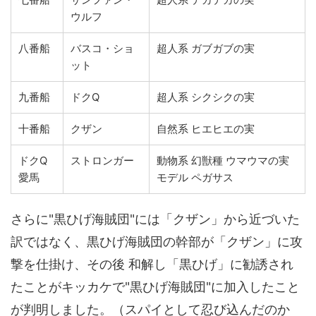
ウルフ
八番船
バスコ・ショ
超人系 ガブガブの実
ット
九番船
ドクQ
超人系 シクシクの実
十番船
クザン
自然系 ヒエヒエの実
ドクQ
ストロンガー
動物系 幻獣種 ウマウマの実
愛馬
モデル ペガサス
さらに"黒ひげ海賊団"には「クザン」から近づいた
訳ではなく、黒ひげ海賊団の幹部が「クザン」に攻
撃を仕掛け、その後 和解し「黒ひげ」に勧誘され
たことがキッカケで"黒ひげ海賊団"に加入したこと
が判明しました。（スパイとして忍び込んだのか