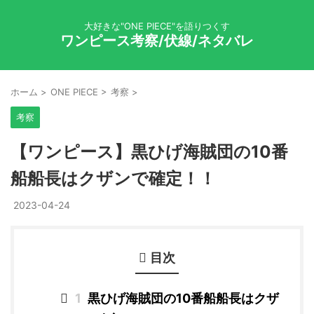
大好きな"ONE PIECE"を語りつくす
ワンピース考察/伏線/ネタバレ
ホーム
>
ONE PIECE
>
考察
>
考察
【ワンピース】黒ひげ海賊団の10番
船船長はクザンで確定！！
2023-04-24
目次
1
黒ひげ海賊団の10番船船長はクザ