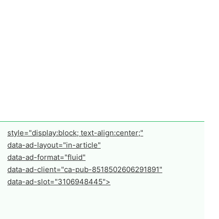
style="display:block; text-align:center;"
data-ad-layout="in-article"
data-ad-format="fluid"
data-ad-client="ca-pub-8518502606291891"
data-ad-slot="3106948445">