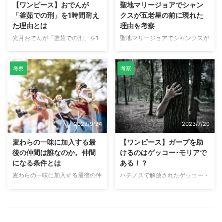
【ワンピース】おでんが
聖地マリージョアでシャン
magazine Vol.6 「ONE PIECE
ルフィの姿が。 本記事では、
「釜茹での刑」を1時間耐え
クスが五老星の前に現れた
magazine Vol.6」より、世界政府
「ルフィ = ジョイボーイ」なの
た理由とは
理由を考察
はワノ国に諜報部員を送っている
かについて考察しています。 ジ
光月おでんが「釜茹での刑」を1
聖地マリージョアでシャンクスが
事実が判明しています。 本記 ...
ョイボーイは時を超えて現れたの
時間耐えた理由とは 光月おでん
五老星の前に現れた理由を考察
か？それとも生まれ変わりなの
は「釜茹での刑」の前にカイドウ
世界会議（レヴェリー）編で、五
か？ ジョイボーイは"空白の1 ...
と黒炭オロチに対し「お前達の決
老星の前に現れた四皇赤髪のシャ
考察
考察
めた時間耐えきったら解放してく
ンクス。 五老星は、天竜人（世
れ」と交渉し、その結果 カイド
界貴族）の最高位にして、世界政
ウから「1時間」耐えたら解放し
府の最高権力者である5人の老人
てやると光月おでんの交渉を承諾
です。そんな五老星の前に現れた
します。 十人全員で釜に入る も
シャンクスに対して「君だから時
2022/9/24
2023/7/20
しお前達の決めた時間 耐えきっ
間を取った」とあきらかに五老星
た者がいたら 解放してくれ!! 出
から特別扱いを受けているので
麦わらの一味に加入する最
【ワンピース】ガープを助
典：ワンピース第971話 しか
す。 "白ひげ" "エース" この2人の
後の仲間は誰なのか。仲間
けるのはゲッコー･モリアで
し、1時間を耐える前に光月おで
弔いは おれ達に任せてもらう 出
になる条件とは
ある！？
んは「あいつらは必ずおれを殺
典：ワンピース第580話 また、マ
麦わらの一味に加入する最後の仲
ハチノスで解放されたゲッコー・
す」と話しています。 はっきり
リンフォード頂上戦争では、戦争
間は誰なのか ワンピース第1話
モリアはいつ登場するのか ワン
言うぞ あいつらは 今日... 必ずお
を終結させたのは「シャンクス」
で、ルフィは「仲間は10人ほし
ピース第1087話で、コビーをか
れを ...
であり、さらに「 ...
い」と話しています。現在、ルフ
ばう形でシリュウに刺されたガー
ィの仲間は9人です。そう考える
プ。 ガープが刺されたことで、